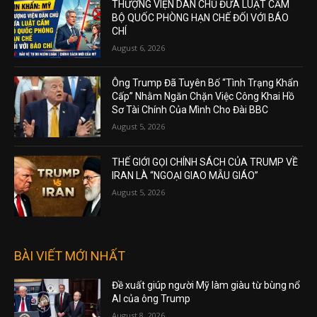
THƯỢNG VIỆN DÂN CHỦ ĐƯA LUẬT CẤM
BỘ QUỐC PHÒNG HẠN CHẾ ĐỐI VỚI BÁO
CHÍ
August 6, 2026
Ông Trump Đã Tuyên Bố “Tình Trạng Khẩn
Cấp” Nhằm Ngăn Chặn Việc Công Khai Hồ
Sơ Tài Chính Của Mình Cho Đài BBC
August 5, 2026
THẾ GIỚI GỌI CHÍNH SÁCH CỦA TRUMP VỀ
IRAN LÀ “NGOẠI GIAO MẪU GIÁO”
August 5, 2026
BÀI VIẾT MỚI NHẤT
Đề xuất giúp người Mỹ làm giàu từ bùng nổ
AI của ông Trump
August 8, 2026