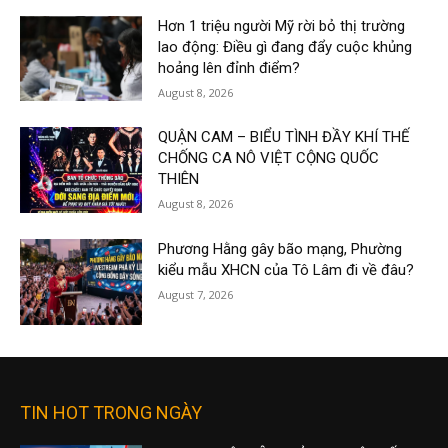
Hơn 1 triệu người Mỹ rời bỏ thị trường
lao động: Điều gì đang đẩy cuộc khủng
hoảng lên đỉnh điểm?
August 8, 2026
QUẬN CAM – BIỂU TÌNH ĐẦY KHÍ THẾ
CHỐNG CA NÔ VIỆT CỘNG QUỐC
THIÊN
August 8, 2026
Phương Hằng gây bão mạng, Phường
kiểu mẫu XHCN của Tô Lâm đi về đâu?
August 7, 2026
TIN HOT TRONG NGÀY