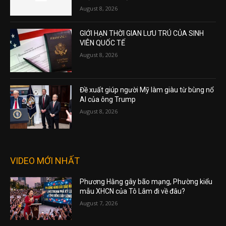
August 8, 2026
GIỚI HẠN THỜI GIAN LƯU TRÚ CỦA SINH
VIÊN QUỐC TẾ
August 8, 2026
Đề xuất giúp người Mỹ làm giàu từ bùng nổ
AI của ông Trump
August 8, 2026
VIDEO MỚI NHẤT
Phương Hằng gây bão mạng, Phường kiểu
mẫu XHCN của Tô Lâm đi về đâu?
August 7, 2026