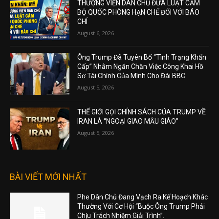
THƯỢNG VIỆN DÂN CHỦ ĐƯA LUẬT CẤM
BỘ QUỐC PHÒNG HẠN CHẾ ĐỐI VỚI BÁO
CHÍ
August 6, 2026
Ông Trump Đã Tuyên Bố “Tình Trạng Khẩn
Cấp” Nhằm Ngăn Chặn Việc Công Khai Hồ
Sơ Tài Chính Của Mình Cho Đài BBC
August 5, 2026
THẾ GIỚI GỌI CHÍNH SÁCH CỦA TRUMP VỀ
IRAN LÀ “NGOẠI GIAO MẪU GIÁO”
August 5, 2026
BÀI VIẾT MỚI NHẤT
Phe Dân Chủ Đang Vạch Ra Kế Hoạch Khác
Thường Với Cơ Hội “Buộc Ông Trump Phải
Chịu Trách Nhiệm Giải Trình”.