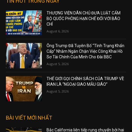
TIN HOT TRONG NGÀY
THƯỢNG VIỆN DÂN CHỦ ĐƯA LUẬT CẤM
BỘ QUỐC PHÒNG HẠN CHẾ ĐỐI VỚI BÁO
CHÍ
August 6, 2026
Ông Trump Đã Tuyên Bố “Tình Trạng Khẩn
Cấp” Nhằm Ngăn Chặn Việc Công Khai Hồ
Sơ Tài Chính Của Mình Cho Đài BBC
August 5, 2026
THẾ GIỚI GỌI CHÍNH SÁCH CỦA TRUMP VỀ
IRAN LÀ “NGOẠI GIAO MẪU GIÁO”
August 5, 2026
BÀI VIẾT MỚI NHẤT
Bắc California liên tiếp rung chuyển bởi hai