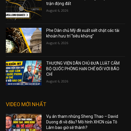
trận động đất
August 6, 2026
Phe Dân chủ Mỹ đề xuất siết chặt các tài
khoản hưu trí “siêu khủng”
August 6, 2026
THƯỢNG VIỆN DÂN CHỦ ĐƯA LUẬT CẤM
BỘ QUỐC PHÒNG HẠN CHẾ ĐỐI VỚI BÁO
CHÍ
August 6, 2026
VIDEO MỚI NHẤT
Vụ án tham nhũng Sheng Thao – David
Duong đi về đâu? Mô hình XHCN của Tô
Lâm bao giờ sẽ thành?