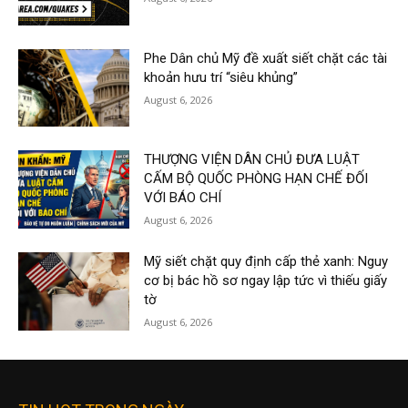
Phe Dân chủ Mỹ đề xuất siết chặt các tài
khoản hưu trí “siêu khủng”
August 6, 2026
THƯỢNG VIỆN DÂN CHỦ ĐƯA LUẬT
CẤM BỘ QUỐC PHÒNG HẠN CHẾ ĐỐI
VỚI BÁO CHÍ
August 6, 2026
Mỹ siết chặt quy định cấp thẻ xanh: Nguy
cơ bị bác hồ sơ ngay lập tức vì thiếu giấy
tờ
August 6, 2026