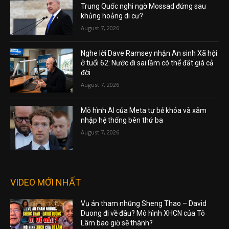
Trung Quốc nghi ngờ Mossad đứng sau
khủng hoảng di cư?
August 7, 2026
Nghe lời Dave Ramsey nhận An sinh Xã hội
ở tuổi 62: Nước đi sai lầm có thể đắt giá cả
đời
August 7, 2026
Mô hình AI của Meta tự bẻ khóa và xâm
nhập hệ thống bên thứ ba
August 7, 2026
VIDEO MỚI NHẤT
Vụ án tham nhũng Sheng Thao – David
Duong đi về đâu? Mô hình XHCN của Tô
Lâm bao giờ sẽ thành?