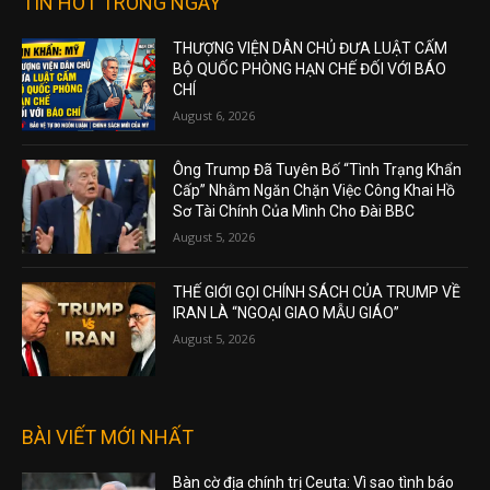
TIN HOT TRONG NGÀY
THƯỢNG VIỆN DÂN CHỦ ĐƯA LUẬT CẤM
BỘ QUỐC PHÒNG HẠN CHẾ ĐỐI VỚI BÁO
CHÍ
August 6, 2026
Ông Trump Đã Tuyên Bố “Tình Trạng Khẩn
Cấp” Nhằm Ngăn Chặn Việc Công Khai Hồ
Sơ Tài Chính Của Mình Cho Đài BBC
August 5, 2026
THẾ GIỚI GỌI CHÍNH SÁCH CỦA TRUMP VỀ
IRAN LÀ “NGOẠI GIAO MẪU GIÁO”
August 5, 2026
BÀI VIẾT MỚI NHẤT
Bàn cờ địa chính trị Ceuta: Vì sao tình báo