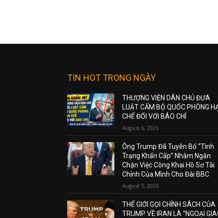
TIN HOT TRONG NGÀY
THƯỢNG VIỆN DÂN CHỦ ĐƯA
LUẬT CẤM BỘ QUỐC PHÒNG H
CHẾ ĐỐI VỚI BÁO CHÍ
August 6, 2026
Ông Trump Đã Tuyên Bố “Tình
Trạng Khẩn Cấp” Nhằm Ngăn
Chặn Việc Công Khai Hồ Sơ Tài
Chính Của Mình Cho Đài BBC
August 5, 2026
THẾ GIỚI GỌI CHÍNH SÁCH CỦA
TRUMP VỀ IRAN LÀ “NGOẠI GI