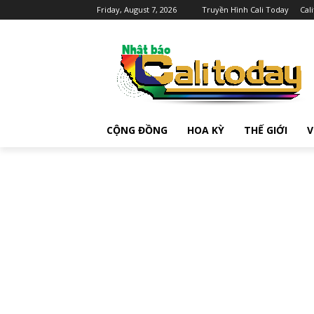
Friday, August 7, 2026
Truyền Hình Cali Today
Cal
CỘNG ĐỒNG
HOA KỲ
THẾ GIỚI
V