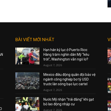
BÀI VIẾT MỚI NHẤT
V
Hạn hán kỷ lục ở Puerto Rico:
ẠN
Hàng trăm nghìn dân Mỹ “kêu
trời”, Washington vẫn ngó lơ?
August 7, 2026
Mexico điều động quân đội bảo vệ
ngành công nghiệp bơ tỷ USD
trước làn sóng bạo lực cartel
August 7, 2026
Nước Mỹ nhận “trái đắng” khi gạt
bỏ lao động nhập cư
AO
August 7, 2026