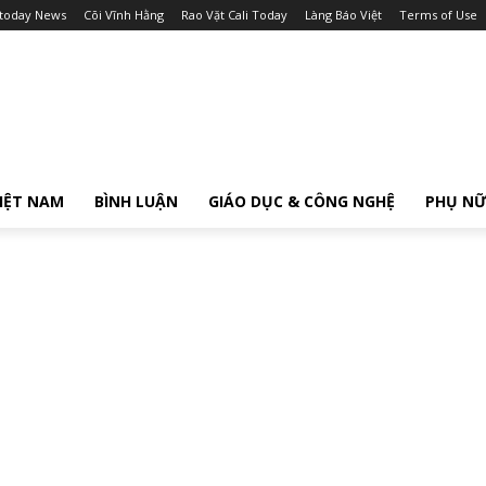
itoday News
Cõi Vĩnh Hằng
Rao Vặt Cali Today
Làng Báo Việt
Terms of Use
IỆT NAM
BÌNH LUẬN
GIÁO DỤC & CÔNG NGHỆ
PHỤ N