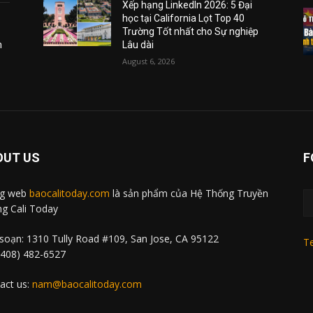
Xếp hạng LinkedIn 2026: 5 Đại
học tại California Lọt Top 40
Trường Tốt nhất cho Sự nghiệp
m
Lâu dài
August 6, 2026
OUT US
F
ng web
baocalitoday.com
là sản phẩm của Hệ Thống Truyền
g Cali Today
soạn: 1310 Tully Road #109, San Jose, CA 95122
Te
 (408) 482-6527
act us:
nam@baocalitoday.com