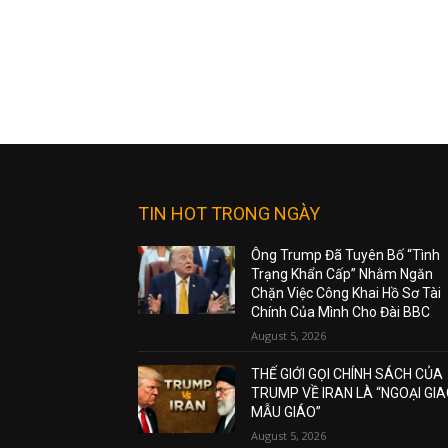
TIN HOT TRONG NGÀY
Ông Trump Đã Tuyên Bố “Tình
Trạng Khẩn Cấp” Nhằm Ngăn
Chặn Việc Công Khai Hồ Sơ Tài
Chính Của Mình Cho Đài BBC
August 5, 2026
THẾ GIỚI GỌI CHÍNH SÁCH CỦA
TRUMP VỀ IRAN LÀ “NGOẠI GI
MẪU GIÁO”
August 5, 2026