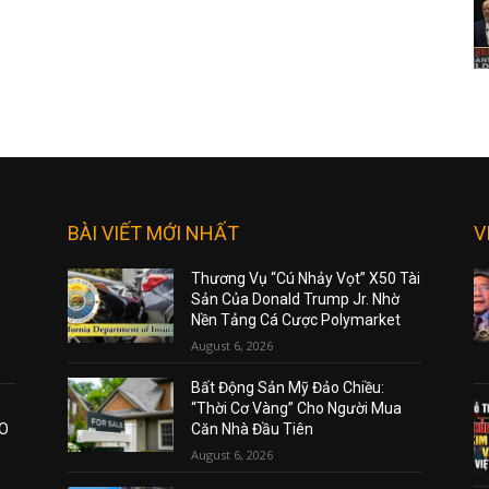
BÀI VIẾT MỚI NHẤT
V
Thương Vụ “Cú Nhảy Vọt” X50 Tài
Sản Của Donald Trump Jr. Nhờ
Nền Tảng Cá Cược Polymarket
August 6, 2026
Bất Động Sản Mỹ Đảo Chiều:
“Thời Cơ Vàng” Cho Người Mua
AO
Căn Nhà Đầu Tiên
August 6, 2026