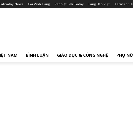
Calitoday News
Cõi Vĩnh Hằng
Rao Vặt Cali Today
Làng Báo Việt
Terms of U
IỆT NAM
BÌNH LUẬN
GIÁO DỤC & CÔNG NGHỆ
PHỤ N