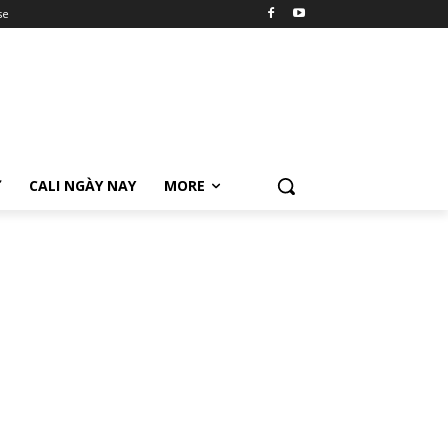
se
Ữ
CALI NGÀY NAY
MORE