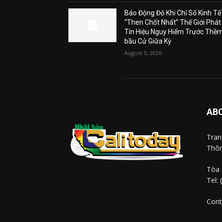
Báo Động Đỏ Khi Chỉ Số Kinh Tế
“Then Chốt Nhất” Thế Giới Phát
Tín Hiệu Nguy Hiểm Trước Thề
bầu Cử Giữa Kỳ
August 5, 2026
AB
Tra
Thôn
Tòa 
Tel:
Cont