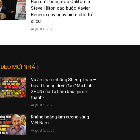
Bầu cử Thống đốc California:
Steve Hilton cáo buộc Xavier
Becerra gây nguy hiểm cho trẻ
di cư
August 6, 2026
IDEO MỚI NHẤT
Vụ án tham nhũng Sheng Thao –
David Duong đi về đâu? Mô hình
XHCN của Tô Lâm bao giờ sẽ
thành?
August 5, 2026
Khủng hoảng kim cương vàng
Việt Nam
August 5, 2026