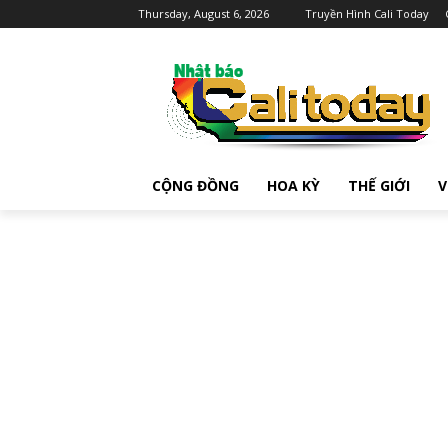
Thursday, August 6, 2026
Truyền Hình Cali Today
CỘNG ĐỒNG
HOA KỲ
THẾ GIỚI
V