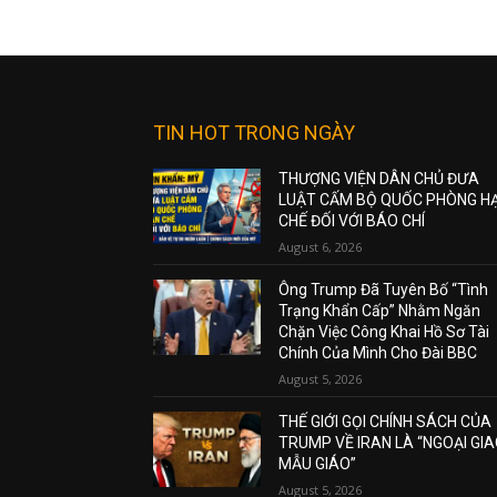
TIN HOT TRONG NGÀY
THƯỢNG VIỆN DÂN CHỦ ĐƯA
LUẬT CẤM BỘ QUỐC PHÒNG H
CHẾ ĐỐI VỚI BÁO CHÍ
August 6, 2026
Ông Trump Đã Tuyên Bố “Tình
Trạng Khẩn Cấp” Nhằm Ngăn
Chặn Việc Công Khai Hồ Sơ Tài
Chính Của Mình Cho Đài BBC
August 5, 2026
THẾ GIỚI GỌI CHÍNH SÁCH CỦA
TRUMP VỀ IRAN LÀ “NGOẠI GI
MẪU GIÁO”
August 5, 2026