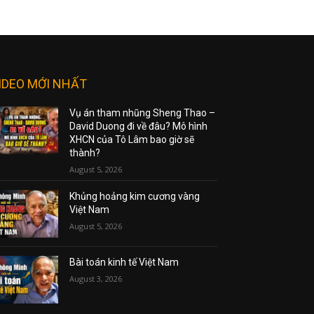
IDEO MỚI NHẤT
Vụ án tham nhũng Sheng Thao –
David Duong đi về đâu? Mô hình
XHCN của Tô Lâm bao giờ sẽ
thành?
August 5, 2026
Khủng hoảng kim cương vàng
Việt Nam
August 5, 2026
Bài toán kinh tế Việt Nam
August 3, 2026