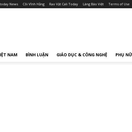
itoday News
Cõi Vĩnh Hằng
Rao Vặt Cali Today
Làng Báo Việt
Terms of Use
IỆT NAM
BÌNH LUẬN
GIÁO DỤC & CÔNG NGHỆ
PHỤ N