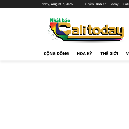
Friday, August 7, 2026
Truyền Hình Cali Today
Cal
CỘNG ĐỒNG
HOA KỲ
THẾ GIỚI
V