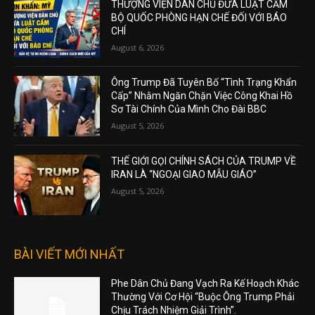
THƯỢNG VIỆN DÂN CHỦ ĐƯA LUẬT CẤM
BỘ QUỐC PHÒNG HẠN CHẾ ĐỐI VỚI BÁO
CHÍ
August 6, 2026
Ông Trump Đã Tuyên Bố “Tình Trạng Khẩn
Cấp” Nhằm Ngăn Chặn Việc Công Khai Hồ
Sơ Tài Chính Của Mình Cho Đài BBC
August 5, 2026
THẾ GIỚI GỌI CHÍNH SÁCH CỦA TRUMP VỀ
IRAN LÀ “NGOẠI GIAO MẪU GIÁO”
August 5, 2026
BÀI VIẾT MỚI NHẤT
Phe Dân Chủ Đang Vạch Ra Kế Hoạch Khác
Thường Với Cơ Hội “Buộc Ông Trump Phải
Chịu Trách Nhiệm Giải Trình”.