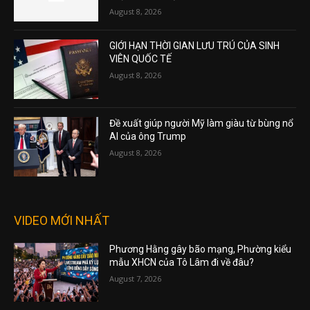
August 8, 2026
GIỚI HẠN THỜI GIAN LƯU TRÚ CỦA SINH
VIÊN QUỐC TẾ
August 8, 2026
Đề xuất giúp người Mỹ làm giàu từ bùng nổ
AI của ông Trump
August 8, 2026
VIDEO MỚI NHẤT
Phương Hằng gây bão mạng, Phường kiểu
mẫu XHCN của Tô Lâm đi về đâu?
August 7, 2026