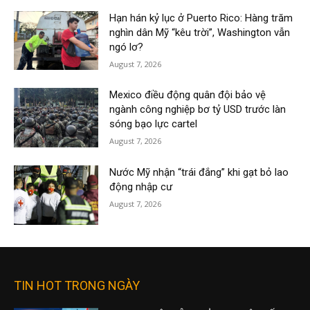
Hạn hán kỷ lục ở Puerto Rico: Hàng trăm
nghìn dân Mỹ “kêu trời”, Washington vẫn
ngó lơ?
August 7, 2026
Mexico điều động quân đội bảo vệ
ngành công nghiệp bơ tỷ USD trước làn
sóng bạo lực cartel
August 7, 2026
Nước Mỹ nhận “trái đắng” khi gạt bỏ lao
động nhập cư
August 7, 2026
TIN HOT TRONG NGÀY