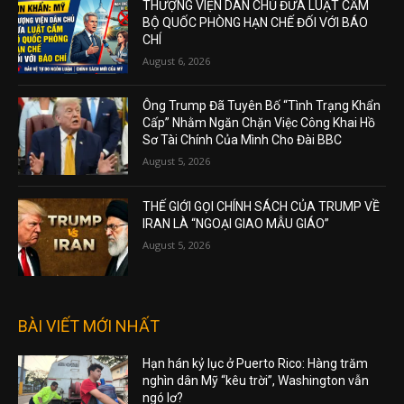
THƯỢNG VIỆN DÂN CHỦ ĐƯA LUẬT CẤM
BỘ QUỐC PHÒNG HẠN CHẾ ĐỐI VỚI BÁO
CHÍ
August 6, 2026
Ông Trump Đã Tuyên Bố “Tình Trạng Khẩn
Cấp” Nhằm Ngăn Chặn Việc Công Khai Hồ
Sơ Tài Chính Của Mình Cho Đài BBC
August 5, 2026
THẾ GIỚI GỌI CHÍNH SÁCH CỦA TRUMP VỀ
IRAN LÀ “NGOẠI GIAO MẪU GIÁO”
August 5, 2026
BÀI VIẾT MỚI NHẤT
Hạn hán kỷ lục ở Puerto Rico: Hàng trăm
nghìn dân Mỹ “kêu trời”, Washington vẫn
ngó lơ?