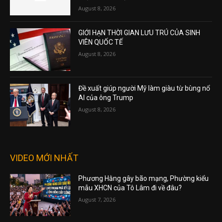
August 8, 2026
GIỚI HẠN THỜI GIAN LƯU TRÚ CỦA SINH
VIÊN QUỐC TẾ
August 8, 2026
Đề xuất giúp người Mỹ làm giàu từ bùng nổ
AI của ông Trump
August 8, 2026
VIDEO MỚI NHẤT
Phương Hằng gây bão mạng, Phường kiểu
mẫu XHCN của Tô Lâm đi về đâu?
August 7, 2026