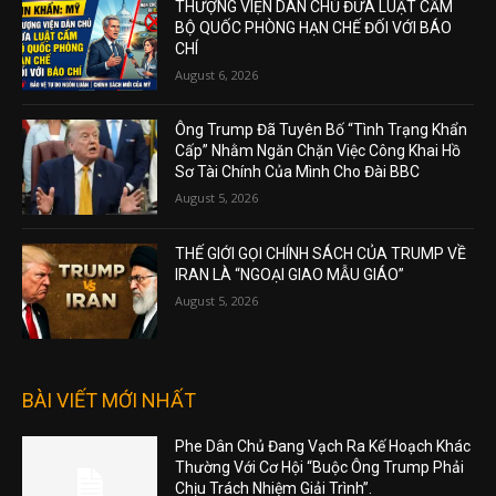
THƯỢNG VIỆN DÂN CHỦ ĐƯA LUẬT CẤM
BỘ QUỐC PHÒNG HẠN CHẾ ĐỐI VỚI BÁO
CHÍ
August 6, 2026
Ông Trump Đã Tuyên Bố “Tình Trạng Khẩn
Cấp” Nhằm Ngăn Chặn Việc Công Khai Hồ
Sơ Tài Chính Của Mình Cho Đài BBC
August 5, 2026
THẾ GIỚI GỌI CHÍNH SÁCH CỦA TRUMP VỀ
IRAN LÀ “NGOẠI GIAO MẪU GIÁO”
August 5, 2026
BÀI VIẾT MỚI NHẤT
Phe Dân Chủ Đang Vạch Ra Kế Hoạch Khác
Thường Với Cơ Hội “Buộc Ông Trump Phải
Chịu Trách Nhiệm Giải Trình”.