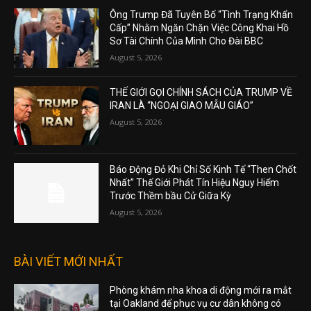
Ông Trump Đã Tuyên Bố “Tình Trạng Khẩn
Cấp” Nhằm Ngăn Chặn Việc Công Khai Hồ
Sơ Tài Chính Của Mình Cho Đài BBC
August 5, 2026
THẾ GIỚI GỌI CHÍNH SÁCH CỦA TRUMP VỀ
IRAN LÀ “NGOẠI GIAO MẪU GIÁO”
August 5, 2026
Báo Động Đỏ Khi Chỉ Số Kinh Tế “Then Chốt
Nhất” Thế Giới Phát Tín Hiệu Nguy Hiểm
Trước Thềm bầu Cử Giữa Kỳ
August 5, 2026
BÀI VIẾT MỚI NHẤT
Phòng khám nha khoa di động mới ra mắt
tại Oakland để phục vụ cư dân không có