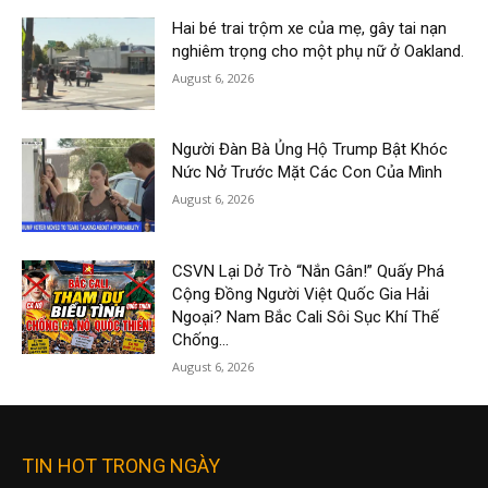
Hai bé trai trộm xe của mẹ, gây tai nạn
nghiêm trọng cho một phụ nữ ở Oakland.
August 6, 2026
Người Đàn Bà Ủng Hộ Trump Bật Khóc
Nức Nở Trước Mặt Các Con Của Mình
August 6, 2026
CSVN Lại Dở Trò “Nắn Gân!” Quấy Phá
Cộng Đồng Người Việt Quốc Gia Hải
Ngoại? Nam Bắc Cali Sôi Sục Khí Thế
Chống...
August 6, 2026
TIN HOT TRONG NGÀY