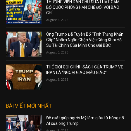
THƯỢNG VIỆN DÂN CHỦ ĐƯA LUẬT CẤM
BỘ QUỐC PHÒNG HẠN CHẾ ĐỐI VỚI BÁO
CHÍ
August 6, 2026
Ông Trump Đã Tuyên Bố “Tình Trạng Khẩn
Cấp” Nhằm Ngăn Chặn Việc Công Khai Hồ
Sơ Tài Chính Của Mình Cho Đài BBC
August 5, 2026
THẾ GIỚI GỌI CHÍNH SÁCH CỦA TRUMP VỀ
IRAN LÀ “NGOẠI GIAO MẪU GIÁO”
August 5, 2026
BÀI VIẾT MỚI NHẤT
Đề xuất giúp người Mỹ làm giàu từ bùng nổ
AI của ông Trump
August 8, 2026