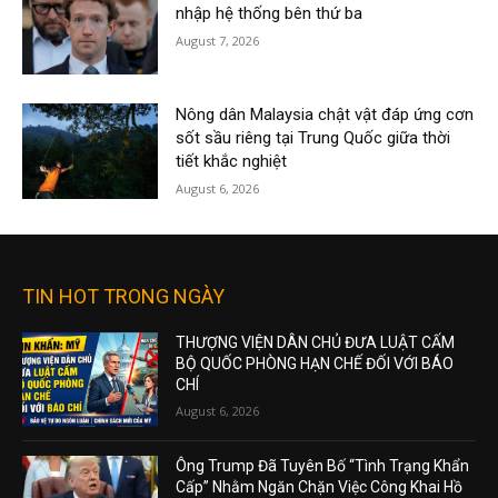
nhập hệ thống bên thứ ba
August 7, 2026
Nông dân Malaysia chật vật đáp ứng cơn
sốt sầu riêng tại Trung Quốc giữa thời
tiết khắc nghiệt
August 6, 2026
TIN HOT TRONG NGÀY
THƯỢNG VIỆN DÂN CHỦ ĐƯA LUẬT CẤM
BỘ QUỐC PHÒNG HẠN CHẾ ĐỐI VỚI BÁO
CHÍ
August 6, 2026
Ông Trump Đã Tuyên Bố “Tình Trạng Khẩn
Cấp” Nhằm Ngăn Chặn Việc Công Khai Hồ