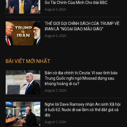
Sơ Tài Chính Của Mình Cho Đài BBC
August 5, 2026
THẾ GIỚI GỌI CHÍNH SÁCH CỦA TRUMP VỀ
IRAN LÀ “NGOẠI GIAO MẪU GIÁO”
August 5, 2026
BÀI VIẾT MỚI NHẤT
Bàn cờ địa chính trị Ceuta: Vì sao tình báo
Trung Quốc nghi ngờ Mossad đứng sau
khủng hoảng di cư?
August 7, 2026
Nghe lời Dave Ramsey nhận An sinh Xã hội
ở tuổi 62: Nước đi sai lầm có thể đắt giá cả
đời
August 7, 2026