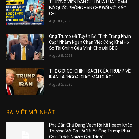
THƯỢNG VIỆN DÂN CHỦ ĐƯA LUẬT CẤM
BỘ QUỐC PHÒNG HẠN CHẾ ĐỐI VỚI BÁO
CHÍ
August 6, 2026
Ông Trump Đã Tuyên Bố “Tình Trạng Khẩn
Cấp” Nhằm Ngăn Chặn Việc Công Khai Hồ
Sơ Tài Chính Của Mình Cho Đài BBC
August 5, 2026
THẾ GIỚI GỌI CHÍNH SÁCH CỦA TRUMP VỀ
IRAN LÀ “NGOẠI GIAO MẪU GIÁO”
August 5, 2026
BÀI VIẾT MỚI NHẤT
Phe Dân Chủ Đang Vạch Ra Kế Hoạch Khác
Thường Với Cơ Hội “Buộc Ông Trump Phải
Chịu Trách Nhiệm Giải Trình”.