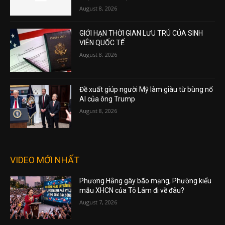
August 8, 2026
GIỚI HẠN THỜI GIAN LƯU TRÚ CỦA SINH
VIÊN QUỐC TẾ
August 8, 2026
Đề xuất giúp người Mỹ làm giàu từ bùng nổ
AI của ông Trump
August 8, 2026
VIDEO MỚI NHẤT
Phương Hằng gây bão mạng, Phường kiểu
mẫu XHCN của Tô Lâm đi về đâu?
August 7, 2026