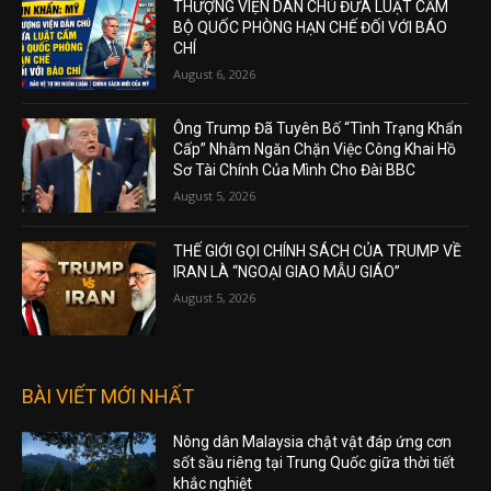
THƯỢNG VIỆN DÂN CHỦ ĐƯA LUẬT CẤM
BỘ QUỐC PHÒNG HẠN CHẾ ĐỐI VỚI BÁO
CHÍ
August 6, 2026
Ông Trump Đã Tuyên Bố “Tình Trạng Khẩn
Cấp” Nhằm Ngăn Chặn Việc Công Khai Hồ
Sơ Tài Chính Của Mình Cho Đài BBC
August 5, 2026
THẾ GIỚI GỌI CHÍNH SÁCH CỦA TRUMP VỀ
IRAN LÀ “NGOẠI GIAO MẪU GIÁO”
August 5, 2026
BÀI VIẾT MỚI NHẤT
Nông dân Malaysia chật vật đáp ứng cơn
sốt sầu riêng tại Trung Quốc giữa thời tiết
khắc nghiệt