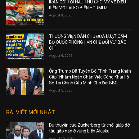
IRAN GỞI TỐI HẬU THƯ CHO MỸ VỀ ĐIỀU
KIỆN MỞ LẠI EO BIỂN HORMUZ
August 9, 2026
THƯỢNG VIỆN DÂN CHỦ ĐƯA LUẬT CẤM
BỘ QUỐC PHÒNG HẠN CHẾ ĐỐI VỚI BÁO
CHÍ
August 6, 2026
Ông Trump Đã Tuyên Bố “Tình Trạng Khẩn
Cấp” Nhằm Ngăn Chặn Việc Công Khai Hồ
Sơ Tài Chính Của Mình Cho Đài BBC
August 5, 2026
BÀI VIẾT MỚI NHẤT
Du thuyền của Zuckerberg từ chối giúp đỡ
tàu gặp nạn ở vùng biển Alaska
August 10, 2026