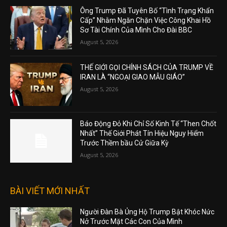
Ông Trump Đã Tuyên Bố “Tình Trạng Khẩn
Cấp” Nhằm Ngăn Chặn Việc Công Khai Hồ
Sơ Tài Chính Của Mình Cho Đài BBC
August 5, 2026
THẾ GIỚI GỌI CHÍNH SÁCH CỦA TRUMP VỀ
IRAN LÀ “NGOẠI GIAO MẪU GIÁO”
August 5, 2026
Báo Động Đỏ Khi Chỉ Số Kinh Tế “Then Chốt
Nhất” Thế Giới Phát Tín Hiệu Nguy Hiểm
Trước Thềm bầu Cử Giữa Kỳ
August 5, 2026
BÀI VIẾT MỚI NHẤT
Người Đàn Bà Ủng Hộ Trump Bật Khóc Nức
Nở Trước Mặt Các Con Của Mình