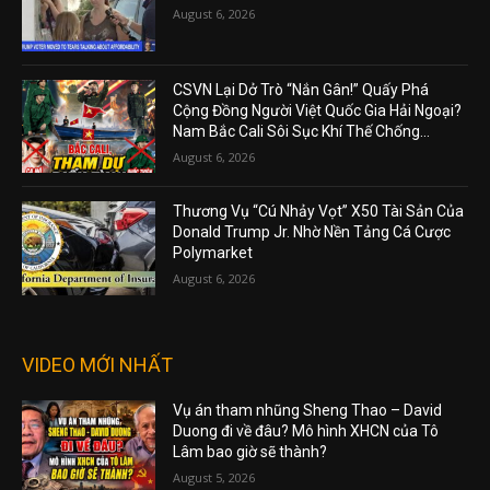
August 6, 2026
CSVN Lại Dở Trò “Nắn Gân!” Quấy Phá
Cộng Đồng Người Việt Quốc Gia Hải Ngoại?
Nam Bắc Cali Sôi Sục Khí Thế Chống...
August 6, 2026
Thương Vụ “Cú Nhảy Vọt” X50 Tài Sản Của
Donald Trump Jr. Nhờ Nền Tảng Cá Cược
Polymarket
August 6, 2026
VIDEO MỚI NHẤT
Vụ án tham nhũng Sheng Thao – David
Duong đi về đâu? Mô hình XHCN của Tô
Lâm bao giờ sẽ thành?
August 5, 2026