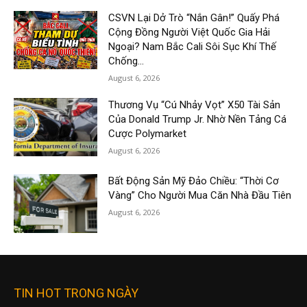
CSVN Lại Dở Trò “Nắn Gân!” Quấy Phá
Cộng Đồng Người Việt Quốc Gia Hải
Ngoại? Nam Bắc Cali Sôi Sục Khí Thế
Chống...
August 6, 2026
Thương Vụ “Cú Nhảy Vọt” X50 Tài Sản
Của Donald Trump Jr. Nhờ Nền Tảng Cá
Cược Polymarket
August 6, 2026
Bất Động Sản Mỹ Đảo Chiều: “Thời Cơ
Vàng” Cho Người Mua Căn Nhà Đầu Tiên
August 6, 2026
TIN HOT TRONG NGÀY