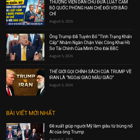
THƯỢNG VIỆN DÂN CHỦ ĐƯA LUẬT CẤM
BỘ QUỐC PHÒNG HẠN CHẾ ĐỐI VỚI BÁO
CHÍ
August 6, 2026
Ông Trump Đã Tuyên Bố “Tình Trạng Khẩn
Cấp” Nhằm Ngăn Chặn Việc Công Khai Hồ
Sơ Tài Chính Của Mình Cho Đài BBC
August 5, 2026
THẾ GIỚI GỌI CHÍNH SÁCH CỦA TRUMP VỀ
IRAN LÀ “NGOẠI GIAO MẪU GIÁO”
August 5, 2026
BÀI VIẾT MỚI NHẤT
Đề xuất giúp người Mỹ làm giàu từ bùng nổ
AI của ông Trump
August 8, 2026