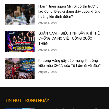
Hơn 1 triệu người Mỹ rời bỏ thị trường
lao động: Điều gì đang đẩy cuộc khủng
hoảng lên đỉnh điểm?
August 8, 2026
QUẬN CAM – BIỂU TÌNH ĐẦY KHÍ THẾ
CHỐNG CA NÔ VIỆT CỘNG QUỐC
THIÊN
August 8, 2026
Phương Hằng gây bão mạng, Phường
kiểu mẫu XHCN của Tô Lâm đi về đâu?
August 7, 2026
TIN HOT TRONG NGÀY