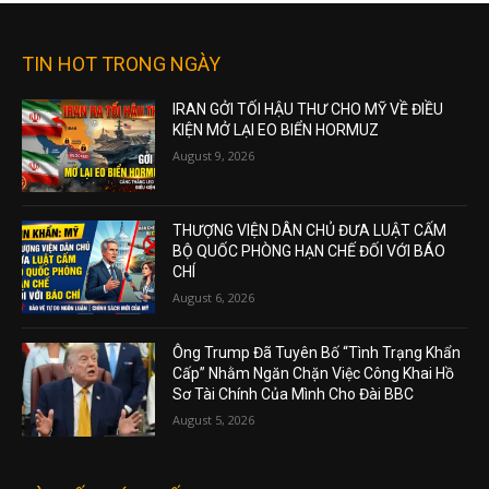
TIN HOT TRONG NGÀY
IRAN GỞI TỐI HẬU THƯ CHO MỸ VỀ ĐIỀU
KIỆN MỞ LẠI EO BIỂN HORMUZ
August 9, 2026
THƯỢNG VIỆN DÂN CHỦ ĐƯA LUẬT CẤM
BỘ QUỐC PHÒNG HẠN CHẾ ĐỐI VỚI BÁO
CHÍ
August 6, 2026
Ông Trump Đã Tuyên Bố “Tình Trạng Khẩn
Cấp” Nhằm Ngăn Chặn Việc Công Khai Hồ
Sơ Tài Chính Của Mình Cho Đài BBC
August 5, 2026