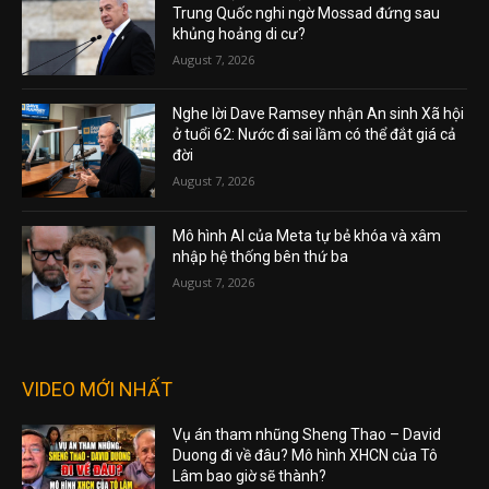
Trung Quốc nghi ngờ Mossad đứng sau
khủng hoảng di cư?
August 7, 2026
Nghe lời Dave Ramsey nhận An sinh Xã hội
ở tuổi 62: Nước đi sai lầm có thể đắt giá cả
đời
August 7, 2026
Mô hình AI của Meta tự bẻ khóa và xâm
nhập hệ thống bên thứ ba
August 7, 2026
VIDEO MỚI NHẤT
Vụ án tham nhũng Sheng Thao – David
Duong đi về đâu? Mô hình XHCN của Tô
Lâm bao giờ sẽ thành?