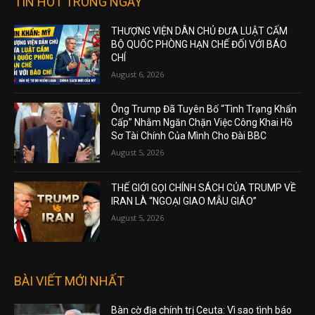
TIN HOT TRONG NGÀY
THƯỢNG VIỆN DÂN CHỦ ĐƯA LUẬT CẤM
BỘ QUỐC PHÒNG HẠN CHẾ ĐỐI VỚI BÁO
CHÍ
August 6, 2026
Ông Trump Đã Tuyên Bố “Tình Trạng Khẩn
Cấp” Nhằm Ngăn Chặn Việc Công Khai Hồ
Sơ Tài Chính Của Mình Cho Đài BBC
August 5, 2026
THẾ GIỚI GỌI CHÍNH SÁCH CỦA TRUMP VỀ
IRAN LÀ “NGOẠI GIAO MẪU GIÁO”
August 5, 2026
BÀI VIẾT MỚI NHẤT
Bàn cờ địa chính trị Ceuta: Vì sao tình báo