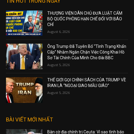
TIN HOT TRONG NGÀY
THƯỢNG VIỆN DÂN CHỦ ĐƯA LUẬT CẤM
BỘ QUỐC PHÒNG HẠN CHẾ ĐỐI VỚI BÁO
CHÍ
August 6, 2026
Ông Trump Đã Tuyên Bố “Tình Trạng Khẩn
Cấp” Nhằm Ngăn Chặn Việc Công Khai Hồ
Sơ Tài Chính Của Mình Cho Đài BBC
August 5, 2026
THẾ GIỚI GỌI CHÍNH SÁCH CỦA TRUMP VỀ
IRAN LÀ “NGOẠI GIAO MẪU GIÁO”
August 5, 2026
BÀI VIẾT MỚI NHẤT
Bàn cờ địa chính trị Ceuta: Vì sao tình báo