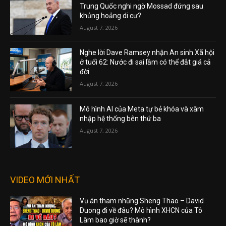
Trung Quốc nghi ngờ Mossad đứng sau
khủng hoảng di cư?
August 7, 2026
Nghe lời Dave Ramsey nhận An sinh Xã hội
ở tuổi 62: Nước đi sai lầm có thể đắt giá cả
đời
August 7, 2026
Mô hình AI của Meta tự bẻ khóa và xâm
nhập hệ thống bên thứ ba
August 7, 2026
VIDEO MỚI NHẤT
Vụ án tham nhũng Sheng Thao – David
Duong đi về đâu? Mô hình XHCN của Tô
Lâm bao giờ sẽ thành?