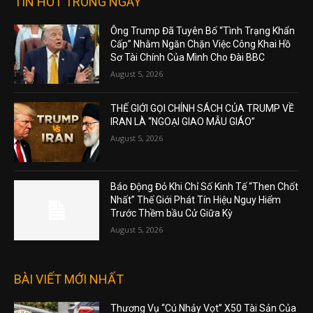
TIN HOT TRONG NGÀY
Ông Trump Đã Tuyên Bố “Tình Trạng Khẩn
Cấp” Nhằm Ngăn Chặn Việc Công Khai Hồ
Sơ Tài Chính Của Mình Cho Đài BBC
August 5, 2026
THẾ GIỚI GỌI CHÍNH SÁCH CỦA TRUMP VỀ
IRAN LÀ “NGOẠI GIAO MẪU GIÁO”
August 5, 2026
Báo Động Đỏ Khi Chỉ Số Kinh Tế “Then Chốt
Nhất” Thế Giới Phát Tín Hiệu Nguy Hiểm
Trước Thềm bầu Cử Giữa Kỳ
August 5, 2026
BÀI VIẾT MỚI NHẤT
Thương Vụ “Cú Nhảy Vọt” X50 Tài Sản Của