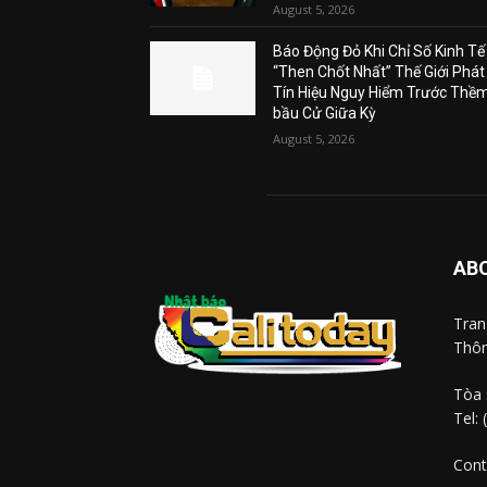
August 5, 2026
Báo Động Đỏ Khi Chỉ Số Kinh Tế
“Then Chốt Nhất” Thế Giới Phát
Tín Hiệu Nguy Hiểm Trước Thề
bầu Cử Giữa Kỳ
August 5, 2026
AB
Tra
Thôn
Tòa 
Tel:
Cont