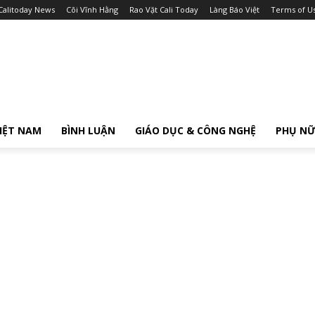
Calitoday News
Cõi Vĩnh Hằng
Rao Vặt Cali Today
Làng Báo Việt
Terms of U
IỆT NAM
BÌNH LUẬN
GIÁO DỤC & CÔNG NGHỆ
PHỤ N