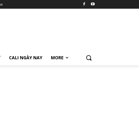
se
Ữ
CALI NGÀY NAY
MORE