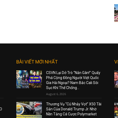
BÀI VIẾT MỚI NHẤT
V
CSVN Lại Dở Trò “Nắn Gân!” Quấy
Phá Cộng Đồng Người Việt Quốc
Gia Hải Ngoại? Nam Bắc Cali Sôi
Sục Khí Thế Chống...
August 6, 2026
Thương Vụ “Cú Nhảy Vọt” X50 Tài
AO
Sản Của Donald Trump Jr. Nhờ
Nền Tảng Cá Cược Polymarket