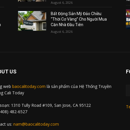
August 6, 2026
Bất Động Sản Mỹ Đảo Chiều:
“Thời Cơ Vàng” Cho Người Mua
m
Căn Nhà Đầu Tiên
August 6, 2026
OUT US
F
ng web
baocalitoday.com
là sản phẩm của Hệ Thống Truyền
g Cali Today
soạn: 1310 Tully Road #109, San Jose, CA 95122
Te
 (408) 482-6527
act us:
nam@baocalitoday.com