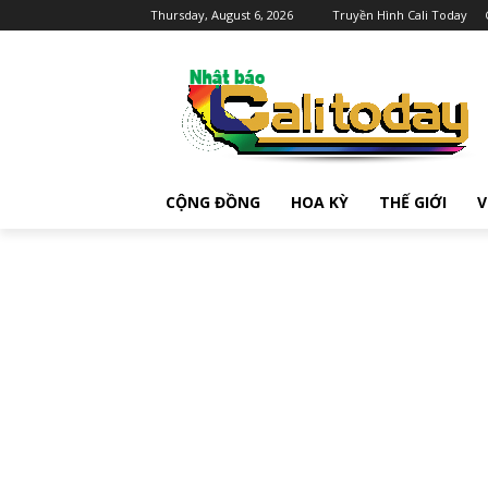
Thursday, August 6, 2026
Truyền Hình Cali Today
CỘNG ĐỒNG
HOA KỲ
THẾ GIỚI
V