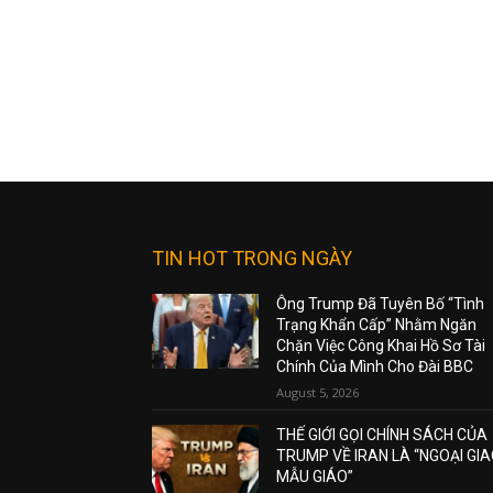
TIN HOT TRONG NGÀY
Ông Trump Đã Tuyên Bố “Tình
Trạng Khẩn Cấp” Nhằm Ngăn
Chặn Việc Công Khai Hồ Sơ Tài
Chính Của Mình Cho Đài BBC
August 5, 2026
THẾ GIỚI GỌI CHÍNH SÁCH CỦA
TRUMP VỀ IRAN LÀ “NGOẠI GI
MẪU GIÁO”