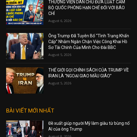
THƯỢNG VIỆN DÂN CHỦ ĐƯA LUẬT CẤM
BỘ QUỐC PHÒNG HẠN CHẾ ĐỐI VỚI BÁO
CHÍ
August 6, 2026
Ông Trump Đã Tuyên Bố “Tình Trạng Khẩn
Cấp” Nhằm Ngăn Chặn Việc Công Khai Hồ
Sơ Tài Chính Của Mình Cho Đài BBC
August 5, 2026
THẾ GIỚI GỌI CHÍNH SÁCH CỦA TRUMP VỀ
IRAN LÀ “NGOẠI GIAO MẪU GIÁO”
August 5, 2026
BÀI VIẾT MỚI NHẤT
Đề xuất giúp người Mỹ làm giàu từ bùng nổ
AI của ông Trump
August 8, 2026