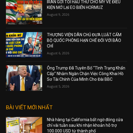
IRAN GỞI TỐI HẬU THƯ CHO MỸ VỀ ĐIỀU
KIỆN MỞ LẠI EO BIỂN HORMUZ
August 9, 2026
THƯỢNG VIỆN DÂN CHỦ ĐƯA LUẬT CẤM
BỘ QUỐC PHÒNG HẠN CHẾ ĐỐI VỚI BÁO
CHÍ
August 6, 2026
Ông Trump Đã Tuyên Bố “Tình Trạng Khẩn
Cấp” Nhằm Ngăn Chặn Việc Công Khai Hồ
Sơ Tài Chính Của Mình Cho Đài BBC
August 5, 2026
BÀI VIẾT MỚI NHẤT
Nhà hàng tại California bất ngờ đóng cửa
chỉ vài tuần sau khi nhận khoản hỗ trợ
100.000 USD từ thành phố