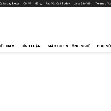
Calitoday News
Cõi Vĩnh Hằng
Rao Vặt Cali Today
Làng Báo Việt
Terms of U
IỆT NAM
BÌNH LUẬN
GIÁO DỤC & CÔNG NGHỆ
PHỤ N