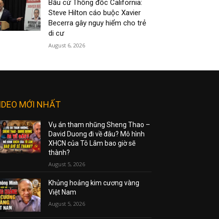
Bầu cử Thống đốc California:
Steve Hilton cáo buộc Xavier
Becerra gây nguy hiểm cho trẻ
di cư
August 6, 2026
IDEO MỚI NHẤT
Vụ án tham nhũng Sheng Thao –
David Duong đi về đâu? Mô hình
XHCN của Tô Lâm bao giờ sẽ
thành?
August 5, 2026
Khủng hoảng kim cương vàng
Việt Nam
August 5, 2026