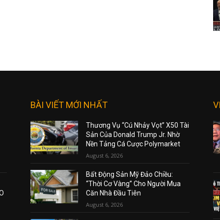
BÀI VIẾT MỚI NHẤT
V
Thương Vụ “Cú Nhảy Vọt” X50 Tài
Sản Của Donald Trump Jr. Nhờ
Nền Tảng Cá Cược Polymarket
August 6, 2026
Bất Động Sản Mỹ Đảo Chiều:
“Thời Cơ Vàng” Cho Người Mua
AO
Căn Nhà Đầu Tiên
August 6, 2026