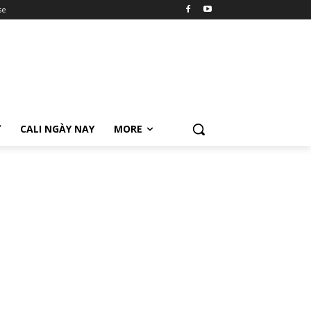
se
Ữ
CALI NGÀY NAY
MORE