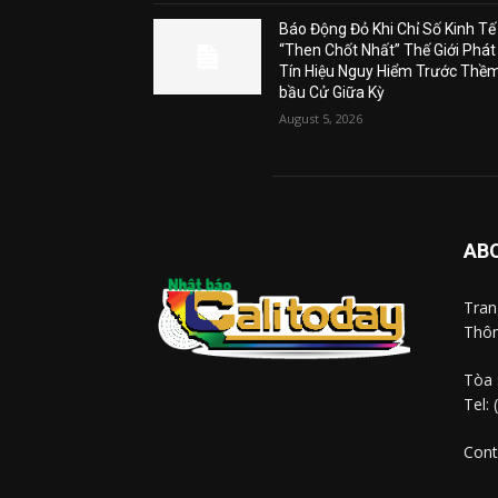
Báo Động Đỏ Khi Chỉ Số Kinh Tế
“Then Chốt Nhất” Thế Giới Phát
Tín Hiệu Nguy Hiểm Trước Thề
bầu Cử Giữa Kỳ
August 5, 2026
AB
Tra
Thôn
Tòa 
Tel:
Cont