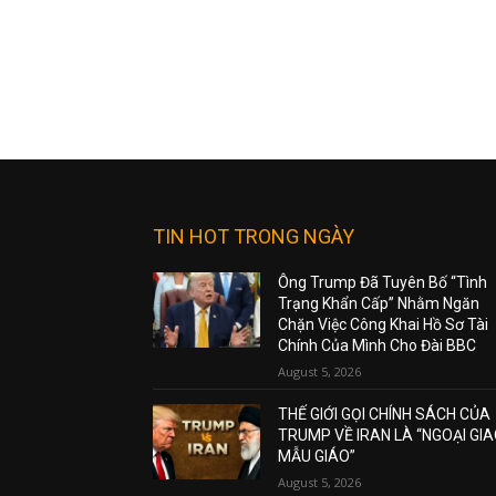
TIN HOT TRONG NGÀY
Ông Trump Đã Tuyên Bố “Tình
Trạng Khẩn Cấp” Nhằm Ngăn
Chặn Việc Công Khai Hồ Sơ Tài
Chính Của Mình Cho Đài BBC
August 5, 2026
THẾ GIỚI GỌI CHÍNH SÁCH CỦA
TRUMP VỀ IRAN LÀ “NGOẠI GI
MẪU GIÁO”
August 5, 2026