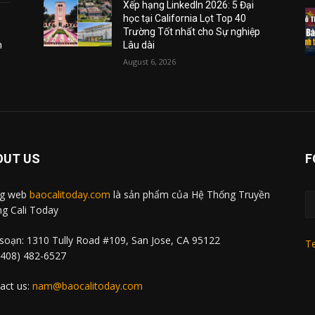
Xếp hạng LinkedIn 2026: 5 Đại
học tại California Lọt Top 40
Trường Tốt nhất cho Sự nghiệp
m
Lâu dài
August 6, 2026
OUT US
F
ng web
baocalitoday.com
là sản phẩm của Hệ Thống Truyền
g Cali Today
soạn: 1310 Tully Road #109, San Jose, CA 95122
Te
 (408) 482-6527
act us:
nam@baocalitoday.com