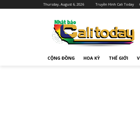
Thursday, August 6, 2026
Truyền Hình Cali Today
CỘNG ĐỒNG
HOA KỲ
THẾ GIỚI
V