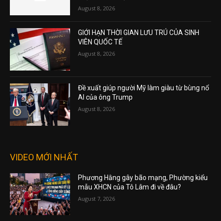
August 8, 2026
GIỚI HẠN THỜI GIAN LƯU TRÚ CỦA SINH
VIÊN QUỐC TẾ
August 8, 2026
Đề xuất giúp người Mỹ làm giàu từ bùng nổ
AI của ông Trump
August 8, 2026
VIDEO MỚI NHẤT
Phương Hằng gây bão mạng, Phường kiểu
mẫu XHCN của Tô Lâm đi về đâu?
August 7, 2026