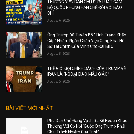
THƯỢNG VIỆN DÂN CHỦ ĐƯA LUẬT CẤM
BỘ QUỐC PHÒNG HẠN CHẾ ĐỐI VỚI BÁO
CHÍ
August 6, 2026
Ông Trump Đã Tuyên Bố “Tình Trạng Khẩn
Cấp” Nhằm Ngăn Chặn Việc Công Khai Hồ
Sơ Tài Chính Của Mình Cho Đài BBC
August 5, 2026
THẾ GIỚI GỌI CHÍNH SÁCH CỦA TRUMP VỀ
IRAN LÀ “NGOẠI GIAO MẪU GIÁO”
August 5, 2026
BÀI VIẾT MỚI NHẤT
Phe Dân Chủ Đang Vạch Ra Kế Hoạch Khác
Thường Với Cơ Hội “Buộc Ông Trump Phải
Chịu Trách Nhiệm Giải Trình”.