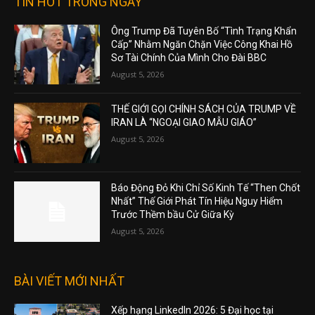
TIN HOT TRONG NGÀY
Ông Trump Đã Tuyên Bố “Tình Trạng Khẩn
Cấp” Nhằm Ngăn Chặn Việc Công Khai Hồ
Sơ Tài Chính Của Mình Cho Đài BBC
August 5, 2026
THẾ GIỚI GỌI CHÍNH SÁCH CỦA TRUMP VỀ
IRAN LÀ “NGOẠI GIAO MẪU GIÁO”
August 5, 2026
Báo Động Đỏ Khi Chỉ Số Kinh Tế “Then Chốt
Nhất” Thế Giới Phát Tín Hiệu Nguy Hiểm
Trước Thềm bầu Cử Giữa Kỳ
August 5, 2026
BÀI VIẾT MỚI NHẤT
Xếp hạng LinkedIn 2026: 5 Đại học tại