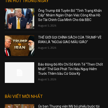
TIN HOT TRONG NGÀY
Ông Trump Đã Tuyên Bố “Tình Trạng Khẩn
Cấp” Nhằm Ngăn Chặn Việc Công Khai Hồ
Sơ Tài Chính Của Mình Cho Đài BBC
August 5, 2026
THẾ GIỚI GỌI CHÍNH SÁCH CỦA TRUMP VỀ
IRAN LÀ “NGOẠI GIAO MẪU GIÁO”
August 5, 2026
Báo Động Đỏ Khi Chỉ Số Kinh Tế “Then Chốt
Nhất” Thế Giới Phát Tín Hiệu Nguy Hiểm
Trước Thềm bầu Cử Giữa Kỳ
August 5, 2026
BÀI VIẾT MỚI NHẤT
Ủy ban Thượng viện Mỹ bỏ phiếu buộc tội