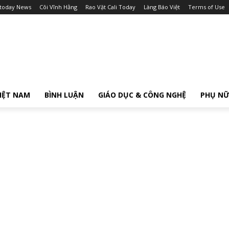
itoday News
Cõi Vĩnh Hằng
Rao Vặt Cali Today
Làng Báo Việt
Terms of Use
IỆT NAM
BÌNH LUẬN
GIÁO DỤC & CÔNG NGHỆ
PHỤ N