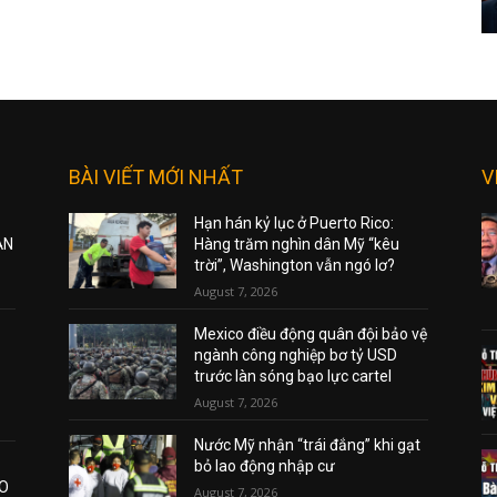
BÀI VIẾT MỚI NHẤT
V
Hạn hán kỷ lục ở Puerto Rico:
ẠN
Hàng trăm nghìn dân Mỹ “kêu
trời”, Washington vẫn ngó lơ?
August 7, 2026
Mexico điều động quân đội bảo vệ
ngành công nghiệp bơ tỷ USD
trước làn sóng bạo lực cartel
August 7, 2026
Nước Mỹ nhận “trái đắng” khi gạt
bỏ lao động nhập cư
AO
August 7, 2026