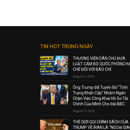
TIN HOT TRONG NGÀY
THƯỢNG VIỆN DÂN CHỦ ĐƯA
LUẬT CẤM BỘ QUỐC PHÒNG H
CHẾ ĐỐI VỚI BÁO CHÍ
August 6, 2026
Ông Trump Đã Tuyên Bố “Tình
Trạng Khẩn Cấp” Nhằm Ngăn
Chặn Việc Công Khai Hồ Sơ Tài
Chính Của Mình Cho Đài BBC
August 5, 2026
THẾ GIỚI GỌI CHÍNH SÁCH CỦA
TRUMP VỀ IRAN LÀ “NGOẠI GI