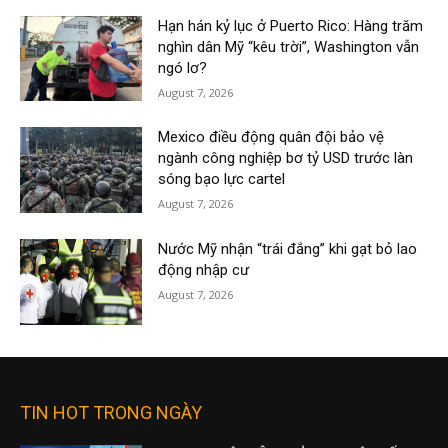
Hạn hán kỷ lục ở Puerto Rico: Hàng trăm
nghìn dân Mỹ “kêu trời”, Washington vẫn
ngó lơ?
August 7, 2026
Mexico điều động quân đội bảo vệ
ngành công nghiệp bơ tỷ USD trước làn
sóng bạo lực cartel
August 7, 2026
Nước Mỹ nhận “trái đắng” khi gạt bỏ lao
động nhập cư
August 7, 2026
TIN HOT TRONG NGÀY