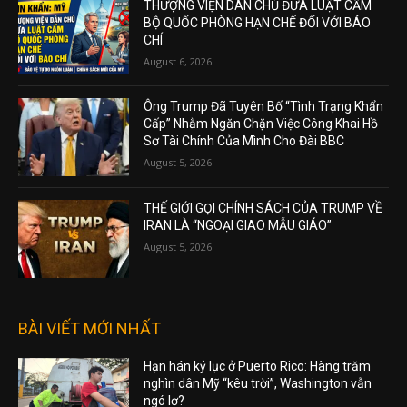
THƯỢNG VIỆN DÂN CHỦ ĐƯA LUẬT CẤM
BỘ QUỐC PHÒNG HẠN CHẾ ĐỐI VỚI BÁO
CHÍ
August 6, 2026
Ông Trump Đã Tuyên Bố “Tình Trạng Khẩn
Cấp” Nhằm Ngăn Chặn Việc Công Khai Hồ
Sơ Tài Chính Của Mình Cho Đài BBC
August 5, 2026
THẾ GIỚI GỌI CHÍNH SÁCH CỦA TRUMP VỀ
IRAN LÀ “NGOẠI GIAO MẪU GIÁO”
August 5, 2026
BÀI VIẾT MỚI NHẤT
Hạn hán kỷ lục ở Puerto Rico: Hàng trăm
nghìn dân Mỹ “kêu trời”, Washington vẫn
ngó lơ?