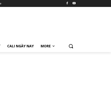
e
Ữ
CALI NGÀY NAY
MORE