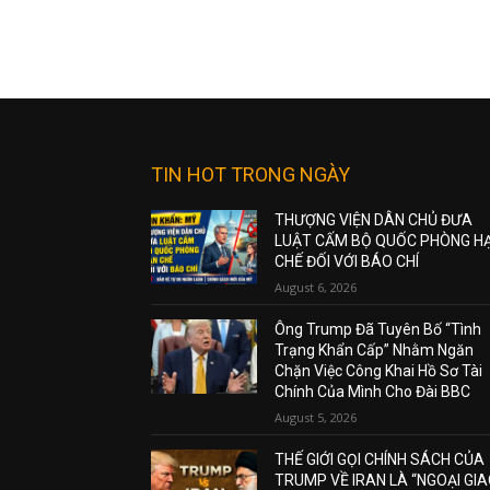
TIN HOT TRONG NGÀY
THƯỢNG VIỆN DÂN CHỦ ĐƯA
LUẬT CẤM BỘ QUỐC PHÒNG H
CHẾ ĐỐI VỚI BÁO CHÍ
August 6, 2026
Ông Trump Đã Tuyên Bố “Tình
Trạng Khẩn Cấp” Nhằm Ngăn
Chặn Việc Công Khai Hồ Sơ Tài
Chính Của Mình Cho Đài BBC
August 5, 2026
THẾ GIỚI GỌI CHÍNH SÁCH CỦA
TRUMP VỀ IRAN LÀ “NGOẠI GI