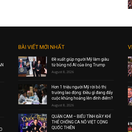
BÀI VIẾT MỚI NHẤT
V
Đề xuất giúp người Mỹ làm giàu
ẠN
từ bùng nổ AI của ông Trump
August 8, 2026
Hơn 1 triệu người Mỹ rời bỏ thị
trường lao động: Điều gì đang đẩy
cuộc khủng hoảng lên đỉnh điểm?
August 8, 2026
QUẬN CAM – BIỂU TÌNH ĐẦY KHÍ
THẾ CHỐNG CA NÔ VIỆT CỘNG
QUỐC THIÊN
AO