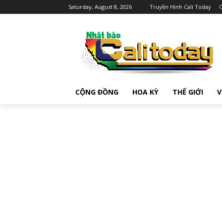
Saturday, August 8, 2026
Truyền Hình Cali Today
C
CỘNG ĐỒNG
HOA KỲ
THẾ GIỚI
V