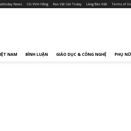
alitoday News
Cõi Vĩnh Hằng
Rao Vặt Cali Today
Làng Báo Việt
Terms of Us
IỆT NAM
BÌNH LUẬN
GIÁO DỤC & CÔNG NGHỆ
PHỤ N