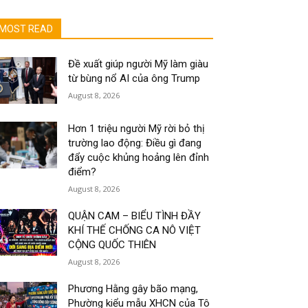
MOST READ
Đề xuất giúp người Mỹ làm giàu
từ bùng nổ AI của ông Trump
August 8, 2026
Hơn 1 triệu người Mỹ rời bỏ thị
trường lao động: Điều gì đang
đẩy cuộc khủng hoảng lên đỉnh
điểm?
August 8, 2026
QUẬN CAM – BIỂU TÌNH ĐẦY
KHÍ THẾ CHỐNG CA NÔ VIỆT
CỘNG QUỐC THIÊN
August 8, 2026
Phương Hằng gây bão mạng,
Phường kiểu mẫu XHCN của Tô