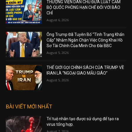
THƯỢNG VIỆN DÂN CHỦ ĐƯA LUẬT CẤM
BỘ QUỐC PHÒNG HẠN CHẾ ĐỐI VỚI BÁO
CHÍ
August 6, 2026
Ông Trump Đã Tuyên Bố “Tình Trạng Khẩn
Cấp” Nhằm Ngăn Chặn Việc Công Khai Hồ
Sơ Tài Chính Của Mình Cho Đài BBC
August 5, 2026
THẾ GIỚI GỌI CHÍNH SÁCH CỦA TRUMP VỀ
IRAN LÀ “NGOẠI GIAO MẪU GIÁO”
August 5, 2026
BÀI VIẾT MỚI NHẤT
Trí tuệ nhân tạo được sử dụng để tạo ra
virus tổng hợp.
August 7, 2026