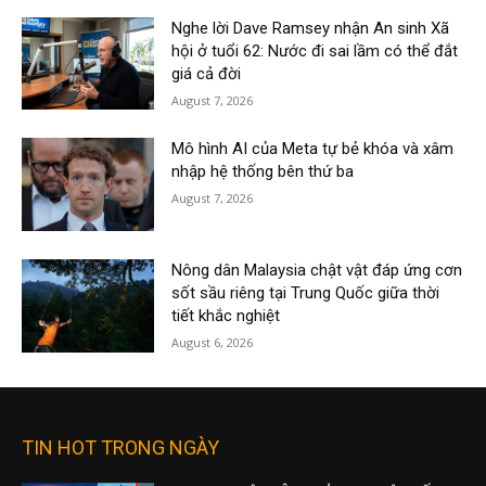
Nghe lời Dave Ramsey nhận An sinh Xã
hội ở tuổi 62: Nước đi sai lầm có thể đắt
giá cả đời
August 7, 2026
Mô hình AI của Meta tự bẻ khóa và xâm
nhập hệ thống bên thứ ba
August 7, 2026
Nông dân Malaysia chật vật đáp ứng cơn
sốt sầu riêng tại Trung Quốc giữa thời
tiết khắc nghiệt
August 6, 2026
TIN HOT TRONG NGÀY