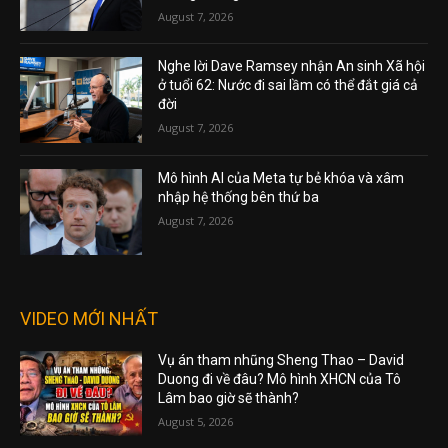
August 7, 2026
Nghe lời Dave Ramsey nhận An sinh Xã hội
ở tuổi 62: Nước đi sai lầm có thể đắt giá cả
đời
August 7, 2026
Mô hình AI của Meta tự bẻ khóa và xâm
nhập hệ thống bên thứ ba
August 7, 2026
VIDEO MỚI NHẤT
Vụ án tham nhũng Sheng Thao – David
Duong đi về đâu? Mô hình XHCN của Tô
Lâm bao giờ sẽ thành?
August 5, 2026