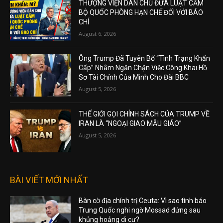
THƯỢNG VIỆN DÂN CHỦ ĐƯA LUẬT CẤM
BỘ QUỐC PHÒNG HẠN CHẾ ĐỐI VỚI BÁO
CHÍ
August 6, 2026
Ông Trump Đã Tuyên Bố “Tình Trạng Khẩn
Cấp” Nhằm Ngăn Chặn Việc Công Khai Hồ
Sơ Tài Chính Của Mình Cho Đài BBC
August 5, 2026
THẾ GIỚI GỌI CHÍNH SÁCH CỦA TRUMP VỀ
IRAN LÀ “NGOẠI GIAO MẪU GIÁO”
August 5, 2026
BÀI VIẾT MỚI NHẤT
Bàn cờ địa chính trị Ceuta: Vì sao tình báo
Trung Quốc nghi ngờ Mossad đứng sau
khủng hoảng di cư?