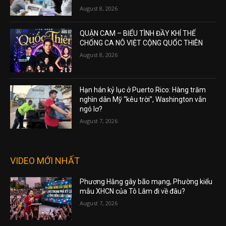
August 8, 2026
QUẬN CAM – BIỂU TÌNH ĐẦY KHÍ THẾ
CHỐNG CA NÔ VIỆT CỘNG QUỐC THIÊN
August 8, 2026
Hạn hán kỷ lục ở Puerto Rico: Hàng trăm
nghìn dân Mỹ “kêu trời”, Washington vẫn
ngó lơ?
August 7, 2026
VIDEO MỚI NHẤT
Phương Hằng gây bão mạng, Phường kiểu
mẫu XHCN của Tô Lâm đi về đâu?
August 7, 2026