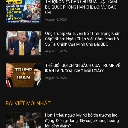
THƯỢNG VIỆN DÂN CHỦ ĐƯA LUẬT CẤM
BỘ QUỐC PHÒNG HẠN CHẾ ĐỐI VỚI BÁO
CHÍ
August 6, 2026
Ông Trump Đã Tuyên Bố “Tình Trạng Khẩn
Cấp” Nhằm Ngăn Chặn Việc Công Khai Hồ
Sơ Tài Chính Của Mình Cho Đài BBC
August 5, 2026
THẾ GIỚI GỌI CHÍNH SÁCH CỦA TRUMP VỀ
IRAN LÀ “NGOẠI GIAO MẪU GIÁO”
August 5, 2026
BÀI VIẾT MỚI NHẤT
Hơn 1 triệu người Mỹ rời bỏ thị trường lao
động: Điều gì đang đẩy cuộc khủng hoảng
lên đỉnh điểm?