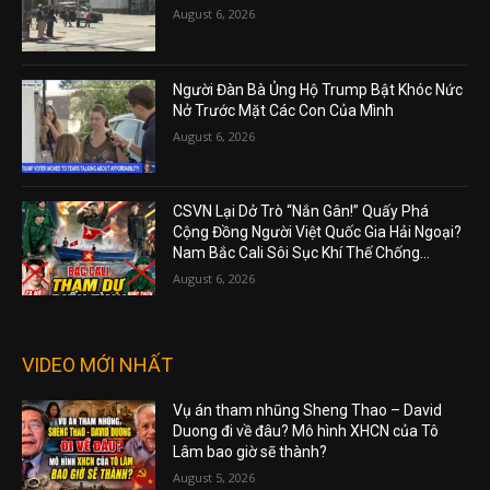
August 6, 2026
Người Đàn Bà Ủng Hộ Trump Bật Khóc Nức
Nở Trước Mặt Các Con Của Mình
August 6, 2026
CSVN Lại Dở Trò “Nắn Gân!” Quấy Phá
Cộng Đồng Người Việt Quốc Gia Hải Ngoại?
Nam Bắc Cali Sôi Sục Khí Thế Chống...
August 6, 2026
VIDEO MỚI NHẤT
Vụ án tham nhũng Sheng Thao – David
Duong đi về đâu? Mô hình XHCN của Tô
Lâm bao giờ sẽ thành?
August 5, 2026