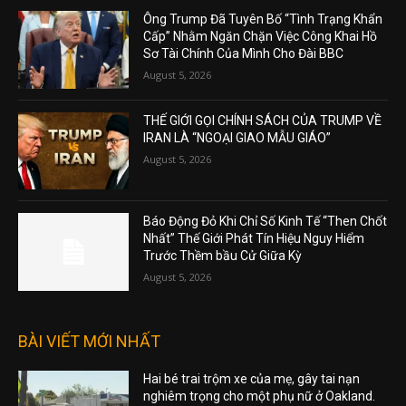
Ông Trump Đã Tuyên Bố “Tình Trạng Khẩn
Cấp” Nhằm Ngăn Chặn Việc Công Khai Hồ
Sơ Tài Chính Của Mình Cho Đài BBC
August 5, 2026
THẾ GIỚI GỌI CHÍNH SÁCH CỦA TRUMP VỀ
IRAN LÀ “NGOẠI GIAO MẪU GIÁO”
August 5, 2026
Báo Động Đỏ Khi Chỉ Số Kinh Tế “Then Chốt
Nhất” Thế Giới Phát Tín Hiệu Nguy Hiểm
Trước Thềm bầu Cử Giữa Kỳ
August 5, 2026
BÀI VIẾT MỚI NHẤT
Hai bé trai trộm xe của mẹ, gây tai nạn
nghiêm trọng cho một phụ nữ ở Oakland.