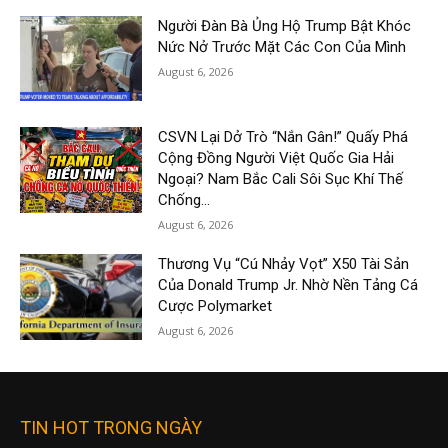
Người Đàn Bà Ủng Hộ Trump Bật Khóc
Nức Nở Trước Mặt Các Con Của Mình
August 6, 2026
CSVN Lại Dở Trò “Nắn Gân!” Quấy Phá
Cộng Đồng Người Việt Quốc Gia Hải
Ngoại? Nam Bắc Cali Sôi Sục Khí Thế
Chống...
August 6, 2026
Thương Vụ “Cú Nhảy Vọt” X50 Tài Sản
Của Donald Trump Jr. Nhờ Nền Tảng Cá
Cược Polymarket
August 6, 2026
TIN HOT TRONG NGÀY