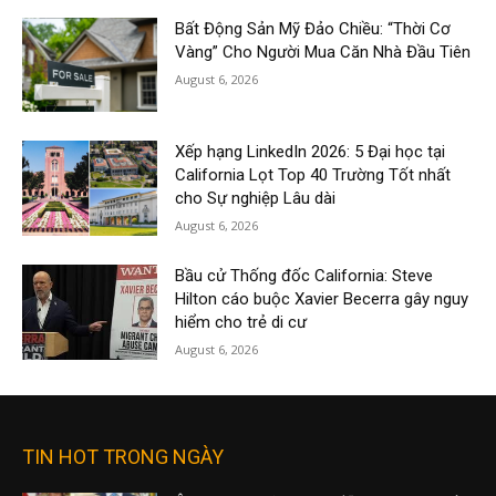
Bất Động Sản Mỹ Đảo Chiều: “Thời Cơ
Vàng” Cho Người Mua Căn Nhà Đầu Tiên
August 6, 2026
Xếp hạng LinkedIn 2026: 5 Đại học tại
California Lọt Top 40 Trường Tốt nhất
cho Sự nghiệp Lâu dài
August 6, 2026
Bầu cử Thống đốc California: Steve
Hilton cáo buộc Xavier Becerra gây nguy
hiểm cho trẻ di cư
August 6, 2026
TIN HOT TRONG NGÀY