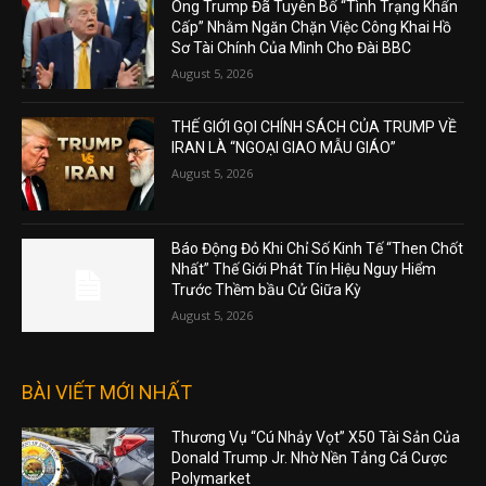
Ông Trump Đã Tuyên Bố “Tình Trạng Khẩn
Cấp” Nhằm Ngăn Chặn Việc Công Khai Hồ
Sơ Tài Chính Của Mình Cho Đài BBC
August 5, 2026
THẾ GIỚI GỌI CHÍNH SÁCH CỦA TRUMP VỀ
IRAN LÀ “NGOẠI GIAO MẪU GIÁO”
August 5, 2026
Báo Động Đỏ Khi Chỉ Số Kinh Tế “Then Chốt
Nhất” Thế Giới Phát Tín Hiệu Nguy Hiểm
Trước Thềm bầu Cử Giữa Kỳ
August 5, 2026
BÀI VIẾT MỚI NHẤT
Thương Vụ “Cú Nhảy Vọt” X50 Tài Sản Của
Donald Trump Jr. Nhờ Nền Tảng Cá Cược
Polymarket