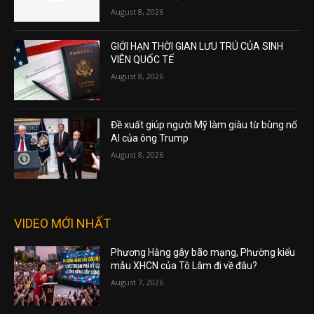
August 8, 2026
GIỚI HẠN THỜI GIAN LƯU TRÚ CỦA SINH
VIÊN QUỐC TẾ
August 8, 2026
Đề xuất giúp người Mỹ làm giàu từ bùng nổ
AI của ông Trump
August 8, 2026
VIDEO MỚI NHẤT
Phương Hằng gây bão mạng, Phường kiểu
mẫu XHCN của Tô Lâm đi về đâu?
August 7, 2026