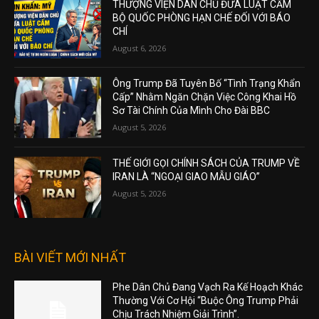
THƯỢNG VIỆN DÂN CHỦ ĐƯA LUẬT CẤM
BỘ QUỐC PHÒNG HẠN CHẾ ĐỐI VỚI BÁO
CHÍ
August 6, 2026
Ông Trump Đã Tuyên Bố “Tình Trạng Khẩn
Cấp” Nhằm Ngăn Chặn Việc Công Khai Hồ
Sơ Tài Chính Của Mình Cho Đài BBC
August 5, 2026
THẾ GIỚI GỌI CHÍNH SÁCH CỦA TRUMP VỀ
IRAN LÀ “NGOẠI GIAO MẪU GIÁO”
August 5, 2026
BÀI VIẾT MỚI NHẤT
Phe Dân Chủ Đang Vạch Ra Kế Hoạch Khác
Thường Với Cơ Hội “Buộc Ông Trump Phải
Chịu Trách Nhiệm Giải Trình”.