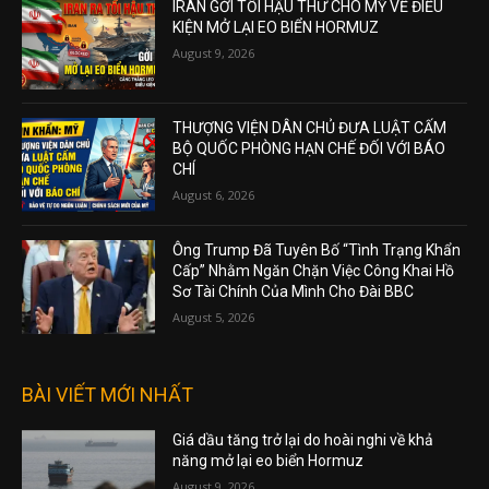
IRAN GỞI TỐI HẬU THƯ CHO MỸ VỀ ĐIỀU
KIỆN MỞ LẠI EO BIỂN HORMUZ
August 9, 2026
THƯỢNG VIỆN DÂN CHỦ ĐƯA LUẬT CẤM
BỘ QUỐC PHÒNG HẠN CHẾ ĐỐI VỚI BÁO
CHÍ
August 6, 2026
Ông Trump Đã Tuyên Bố “Tình Trạng Khẩn
Cấp” Nhằm Ngăn Chặn Việc Công Khai Hồ
Sơ Tài Chính Của Mình Cho Đài BBC
August 5, 2026
BÀI VIẾT MỚI NHẤT
Giá dầu tăng trở lại do hoài nghi về khả
năng mở lại eo biển Hormuz
August 9, 2026