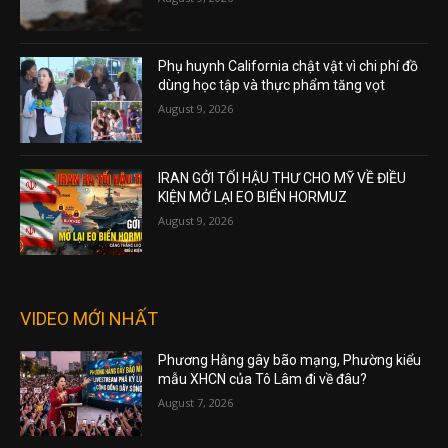
Phụ huynh California chật vật vì chi phí đồ
dùng học tập và thực phẩm tăng vọt
August 9, 2026
IRAN GỞI TỐI HẬU THƯ CHO MỸ VỀ ĐIỀU
KIỆN MỞ LẠI EO BIỂN HORMUZ
August 9, 2026
VIDEO MỚI NHẤT
Phương Hằng gây bão mạng, Phường kiểu
mẫu XHCN của Tô Lâm đi về đâu?
August 7, 2026