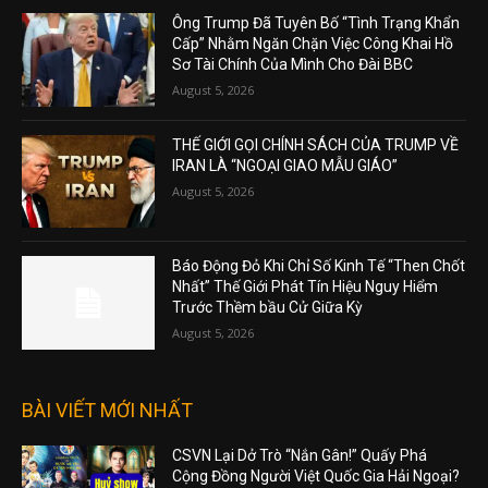
Ông Trump Đã Tuyên Bố “Tình Trạng Khẩn
Cấp” Nhằm Ngăn Chặn Việc Công Khai Hồ
Sơ Tài Chính Của Mình Cho Đài BBC
August 5, 2026
THẾ GIỚI GỌI CHÍNH SÁCH CỦA TRUMP VỀ
IRAN LÀ “NGOẠI GIAO MẪU GIÁO”
August 5, 2026
Báo Động Đỏ Khi Chỉ Số Kinh Tế “Then Chốt
Nhất” Thế Giới Phát Tín Hiệu Nguy Hiểm
Trước Thềm bầu Cử Giữa Kỳ
August 5, 2026
BÀI VIẾT MỚI NHẤT
CSVN Lại Dở Trò “Nắn Gân!” Quấy Phá
Cộng Đồng Người Việt Quốc Gia Hải Ngoại?