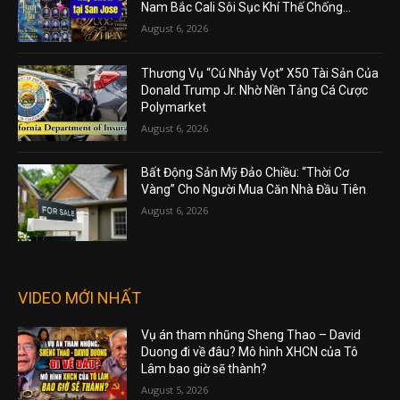
Nam Bắc Cali Sôi Sục Khí Thế Chống...
August 6, 2026
Thương Vụ “Cú Nhảy Vọt” X50 Tài Sản Của
Donald Trump Jr. Nhờ Nền Tảng Cá Cược
Polymarket
August 6, 2026
Bất Động Sản Mỹ Đảo Chiều: “Thời Cơ
Vàng” Cho Người Mua Căn Nhà Đầu Tiên
August 6, 2026
VIDEO MỚI NHẤT
Vụ án tham nhũng Sheng Thao – David
Duong đi về đâu? Mô hình XHCN của Tô
Lâm bao giờ sẽ thành?
August 5, 2026