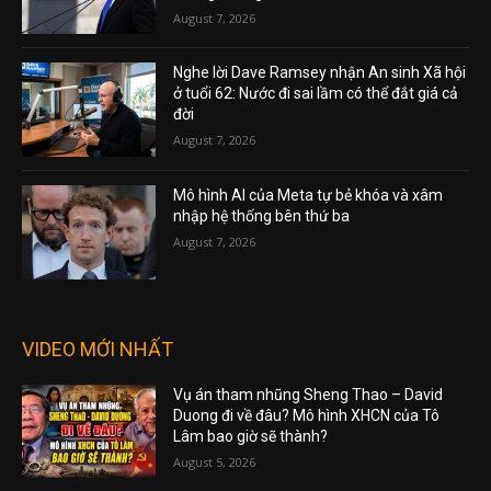
August 7, 2026
Nghe lời Dave Ramsey nhận An sinh Xã hội
ở tuổi 62: Nước đi sai lầm có thể đắt giá cả
đời
August 7, 2026
Mô hình AI của Meta tự bẻ khóa và xâm
nhập hệ thống bên thứ ba
August 7, 2026
VIDEO MỚI NHẤT
Vụ án tham nhũng Sheng Thao – David
Duong đi về đâu? Mô hình XHCN của Tô
Lâm bao giờ sẽ thành?
August 5, 2026