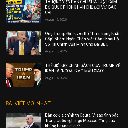
THƯỢNG VIỆN DÂN CHỦ ĐƯA LUẬT CẤM
BỘ QUỐC PHÒNG HẠN CHẾ ĐỐI VỚI BÁO
CHÍ
August 6, 2026
Ông Trump Đã Tuyên Bố “Tình Trạng Khẩn
Cấp” Nhằm Ngăn Chặn Việc Công Khai Hồ
Sơ Tài Chính Của Mình Cho Đài BBC
August 5, 2026
THẾ GIỚI GỌI CHÍNH SÁCH CỦA TRUMP VỀ
IRAN LÀ “NGOẠI GIAO MẪU GIÁO”
August 5, 2026
BÀI VIẾT MỚI NHẤT
Bàn cờ địa chính trị Ceuta: Vì sao tình báo
Trung Quốc nghi ngờ Mossad đứng sau
khủng hoảng di cư?