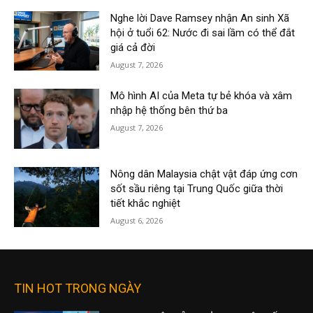
Nghe lời Dave Ramsey nhận An sinh Xã
hội ở tuổi 62: Nước đi sai lầm có thể đắt
giá cả đời
August 7, 2026
Mô hình AI của Meta tự bẻ khóa và xâm
nhập hệ thống bên thứ ba
August 7, 2026
Nông dân Malaysia chật vật đáp ứng cơn
sốt sầu riêng tại Trung Quốc giữa thời
tiết khắc nghiệt
August 6, 2026
TIN HOT TRONG NGÀY