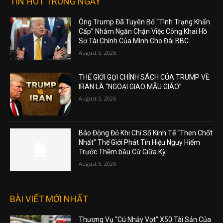
TIN HOT TRONG NGÀY
Ông Trump Đã Tuyên Bố “Tình Trạng Khẩn
Cấp” Nhằm Ngăn Chặn Việc Công Khai Hồ
Sơ Tài Chính Của Mình Cho Đài BBC
August 5, 2026
THẾ GIỚI GỌI CHÍNH SÁCH CỦA TRUMP VỀ
IRAN LÀ “NGOẠI GIAO MẪU GIÁO”
August 5, 2026
Báo Động Đỏ Khi Chỉ Số Kinh Tế “Then Chốt
Nhất” Thế Giới Phát Tín Hiệu Nguy Hiểm
Trước Thềm bầu Cử Giữa Kỳ
August 5, 2026
BÀI VIẾT MỚI NHẤT
Thương Vụ “Cú Nhảy Vọt” X50 Tài Sản Của