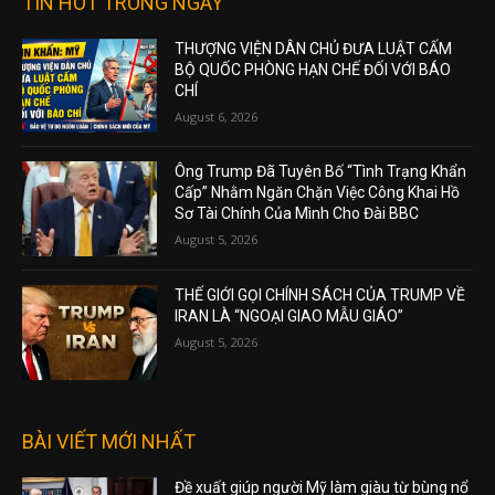
TIN HOT TRONG NGÀY
THƯỢNG VIỆN DÂN CHỦ ĐƯA LUẬT CẤM
BỘ QUỐC PHÒNG HẠN CHẾ ĐỐI VỚI BÁO
CHÍ
August 6, 2026
Ông Trump Đã Tuyên Bố “Tình Trạng Khẩn
Cấp” Nhằm Ngăn Chặn Việc Công Khai Hồ
Sơ Tài Chính Của Mình Cho Đài BBC
August 5, 2026
THẾ GIỚI GỌI CHÍNH SÁCH CỦA TRUMP VỀ
IRAN LÀ “NGOẠI GIAO MẪU GIÁO”
August 5, 2026
BÀI VIẾT MỚI NHẤT
Đề xuất giúp người Mỹ làm giàu từ bùng nổ