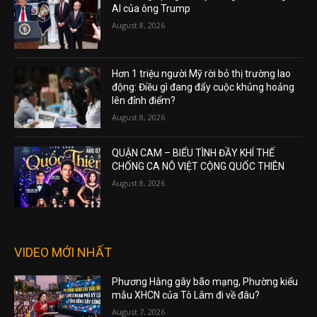
AI của ông Trump
August 8, 2026
Hơn 1 triệu người Mỹ rời bỏ thị trường lao
động: Điều gì đang đẩy cuộc khủng hoảng
lên đỉnh điểm?
August 8, 2026
QUẬN CAM – BIỂU TÌNH ĐẦY KHÍ THẾ
CHỐNG CA NÔ VIỆT CỘNG QUỐC THIÊN
August 8, 2026
VIDEO MỚI NHẤT
Phương Hằng gây bão mạng, Phường kiểu
mẫu XHCN của Tô Lâm đi về đâu?
August 7, 2026