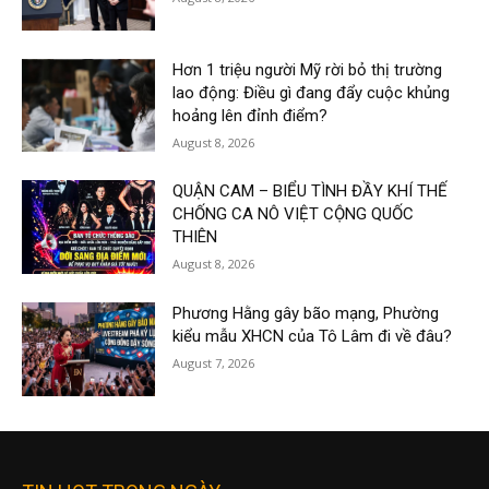
Hơn 1 triệu người Mỹ rời bỏ thị trường
lao động: Điều gì đang đẩy cuộc khủng
hoảng lên đỉnh điểm?
August 8, 2026
QUẬN CAM – BIỂU TÌNH ĐẦY KHÍ THẾ
CHỐNG CA NÔ VIỆT CỘNG QUỐC
THIÊN
August 8, 2026
Phương Hằng gây bão mạng, Phường
kiểu mẫu XHCN của Tô Lâm đi về đâu?
August 7, 2026