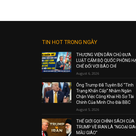
TIN HOT TRONG NGÀY
THƯỢNG VIỆN DÂN CHỦ ĐƯA
LUẬT CẤM BỘ QUỐC PHÒNG H
CHẾ ĐỐI VỚI BÁO CHÍ
August 6, 2026
Ông Trump Đã Tuyên Bố “Tình
Trạng Khẩn Cấp” Nhằm Ngăn
Chặn Việc Công Khai Hồ Sơ Tài
Chính Của Mình Cho Đài BBC
August 5, 2026
THẾ GIỚI GỌI CHÍNH SÁCH CỦA
TRUMP VỀ IRAN LÀ “NGOẠI GI
MẪU GIÁO”