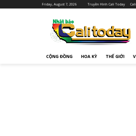
Friday, August 7, 2026
Truyền Hình Cali Today
Cal
CỘNG ĐỒNG
HOA KỲ
THẾ GIỚI
V