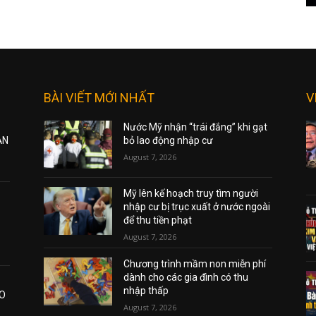
BÀI VIẾT MỚI NHẤT
V
Nước Mỹ nhận “trái đắng” khi gạt
ẠN
bỏ lao động nhập cư
August 7, 2026
Mỹ lên kế hoạch truy tìm người
nhập cư bị trục xuất ở nước ngoài
để thu tiền phạt
August 7, 2026
Chương trình mầm non miễn phí
dành cho các gia đình có thu
nhập thấp
AO
August 7, 2026