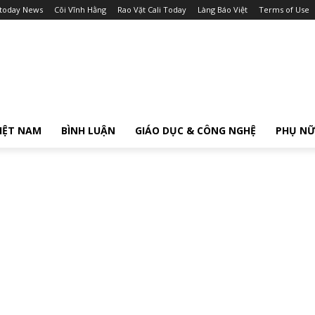
itoday News
Cõi Vĩnh Hằng
Rao Vặt Cali Today
Làng Báo Việt
Terms of Use
IỆT NAM
BÌNH LUẬN
GIÁO DỤC & CÔNG NGHỆ
PHỤ N