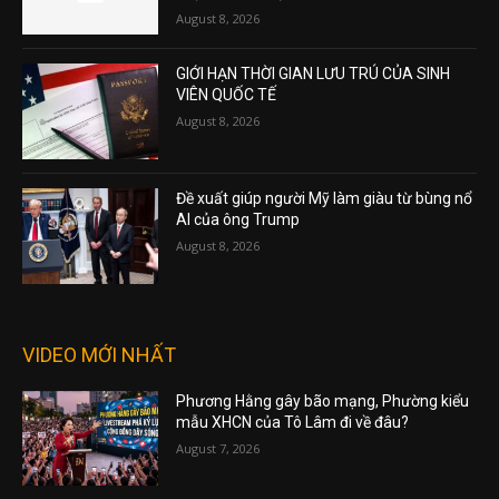
August 8, 2026
GIỚI HẠN THỜI GIAN LƯU TRÚ CỦA SINH
VIÊN QUỐC TẾ
August 8, 2026
Đề xuất giúp người Mỹ làm giàu từ bùng nổ
AI của ông Trump
August 8, 2026
VIDEO MỚI NHẤT
Phương Hằng gây bão mạng, Phường kiểu
mẫu XHCN của Tô Lâm đi về đâu?
August 7, 2026