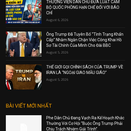
THƯỢNG VIỆN DÂN CHỦ ĐƯA LUẬT CẤM
BỘ QUỐC PHÒNG HẠN CHẾ ĐỐI VỚI BÁO
CHÍ
August 6, 2026
Ông Trump Đã Tuyên Bố “Tình Trạng Khẩn
Cấp” Nhằm Ngăn Chặn Việc Công Khai Hồ
Sơ Tài Chính Của Mình Cho Đài BBC
August 5, 2026
THẾ GIỚI GỌI CHÍNH SÁCH CỦA TRUMP VỀ
IRAN LÀ “NGOẠI GIAO MẪU GIÁO”
August 5, 2026
BÀI VIẾT MỚI NHẤT
Phe Dân Chủ Đang Vạch Ra Kế Hoạch Khác
Thường Với Cơ Hội “Buộc Ông Trump Phải
Chịu Trách Nhiệm Giải Trình”.