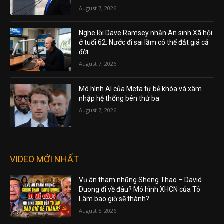
August 7, 2026
Nghe lời Dave Ramsey nhận An sinh Xã hội
ở tuổi 62: Nước đi sai lầm có thể đắt giá cả
đời
August 7, 2026
Mô hình AI của Meta tự bẻ khóa và xâm
nhập hệ thống bên thứ ba
August 7, 2026
VIDEO MỚI NHẤT
Vụ án tham nhũng Sheng Thao – David
Duong đi về đâu? Mô hình XHCN của Tô
Lâm bao giờ sẽ thành?
August 5, 2026