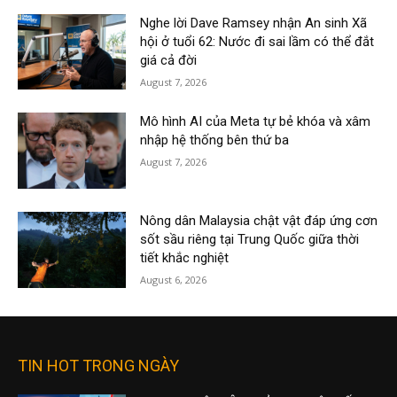
Nghe lời Dave Ramsey nhận An sinh Xã
hội ở tuổi 62: Nước đi sai lầm có thể đắt
giá cả đời
August 7, 2026
Mô hình AI của Meta tự bẻ khóa và xâm
nhập hệ thống bên thứ ba
August 7, 2026
Nông dân Malaysia chật vật đáp ứng cơn
sốt sầu riêng tại Trung Quốc giữa thời
tiết khắc nghiệt
August 6, 2026
TIN HOT TRONG NGÀY