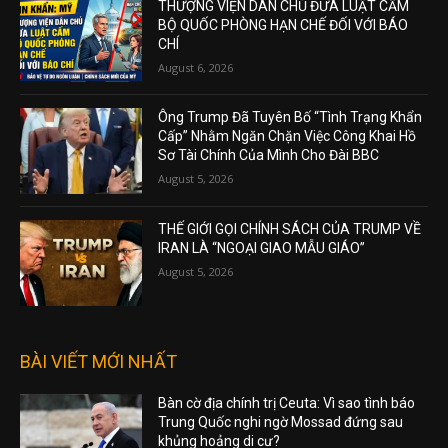
THƯỢNG VIỆN DÂN CHỦ ĐƯA LUẬT CẤM
BỘ QUỐC PHÒNG HẠN CHẾ ĐỐI VỚI BÁO
CHÍ
August 6, 2026
Ông Trump Đã Tuyên Bố “Tình Trạng Khẩn
Cấp” Nhằm Ngăn Chặn Việc Công Khai Hồ
Sơ Tài Chính Của Mình Cho Đài BBC
August 5, 2026
THẾ GIỚI GỌI CHÍNH SÁCH CỦA TRUMP VỀ
IRAN LÀ “NGOẠI GIAO MẪU GIÁO”
August 5, 2026
BÀI VIẾT MỚI NHẤT
Bàn cờ địa chính trị Ceuta: Vì sao tình báo
Trung Quốc nghi ngờ Mossad đứng sau
khủng hoảng di cư?