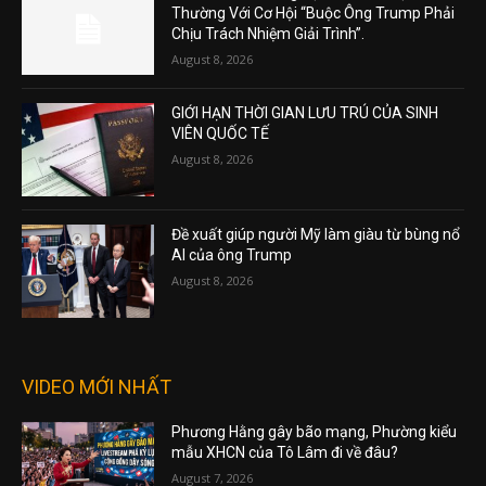
Thường Với Cơ Hội “Buộc Ông Trump Phải
Chịu Trách Nhiệm Giải Trình”.
August 8, 2026
GIỚI HẠN THỜI GIAN LƯU TRÚ CỦA SINH
VIÊN QUỐC TẾ
August 8, 2026
Đề xuất giúp người Mỹ làm giàu từ bùng nổ
AI của ông Trump
August 8, 2026
VIDEO MỚI NHẤT
Phương Hằng gây bão mạng, Phường kiểu
mẫu XHCN của Tô Lâm đi về đâu?
August 7, 2026