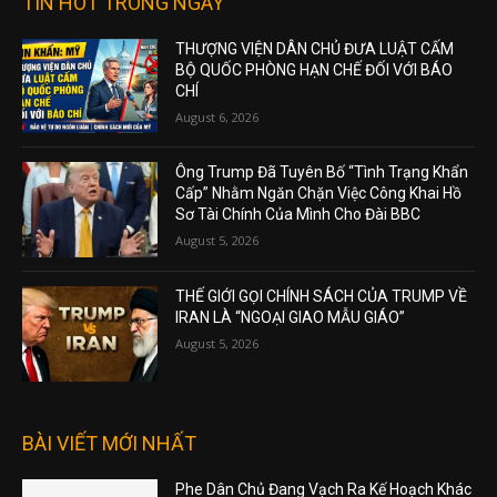
TIN HOT TRONG NGÀY
THƯỢNG VIỆN DÂN CHỦ ĐƯA LUẬT CẤM
BỘ QUỐC PHÒNG HẠN CHẾ ĐỐI VỚI BÁO
CHÍ
August 6, 2026
Ông Trump Đã Tuyên Bố “Tình Trạng Khẩn
Cấp” Nhằm Ngăn Chặn Việc Công Khai Hồ
Sơ Tài Chính Của Mình Cho Đài BBC
August 5, 2026
THẾ GIỚI GỌI CHÍNH SÁCH CỦA TRUMP VỀ
IRAN LÀ “NGOẠI GIAO MẪU GIÁO”
August 5, 2026
BÀI VIẾT MỚI NHẤT
Phe Dân Chủ Đang Vạch Ra Kế Hoạch Khác