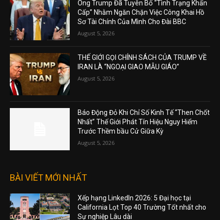
Ông Trump Đã Tuyên Bố “Tình Trạng Khẩn
Cấp” Nhằm Ngăn Chặn Việc Công Khai Hồ
Sơ Tài Chính Của Mình Cho Đài BBC
August 5, 2026
THẾ GIỚI GỌI CHÍNH SÁCH CỦA TRUMP VỀ
IRAN LÀ “NGOẠI GIAO MẪU GIÁO”
August 5, 2026
Báo Động Đỏ Khi Chỉ Số Kinh Tế “Then Chốt
Nhất” Thế Giới Phát Tín Hiệu Nguy Hiểm
Trước Thềm bầu Cử Giữa Kỳ
August 5, 2026
BÀI VIẾT MỚI NHẤT
Xếp hạng LinkedIn 2026: 5 Đại học tại
California Lọt Top 40 Trường Tốt nhất cho
Sự nghiệp Lâu dài