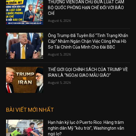
THƯỢNG VIỆN DÂN CHỦ ĐƯA LUẬT CẤM
BỘ QUỐC PHÒNG HẠN CHẾ ĐỐI VỚI BÁO
CHÍ
August 6, 2026
Ông Trump Đã Tuyên Bố “Tình Trạng Khẩn
Cấp” Nhằm Ngăn Chặn Việc Công Khai Hồ
Sơ Tài Chính Của Mình Cho Đài BBC
August 5, 2026
THẾ GIỚI GỌI CHÍNH SÁCH CỦA TRUMP VỀ
IRAN LÀ “NGOẠI GIAO MẪU GIÁO”
August 5, 2026
BÀI VIẾT MỚI NHẤT
Hạn hán kỷ lục ở Puerto Rico: Hàng trăm
nghìn dân Mỹ “kêu trời”, Washington vẫn
ngó lơ?