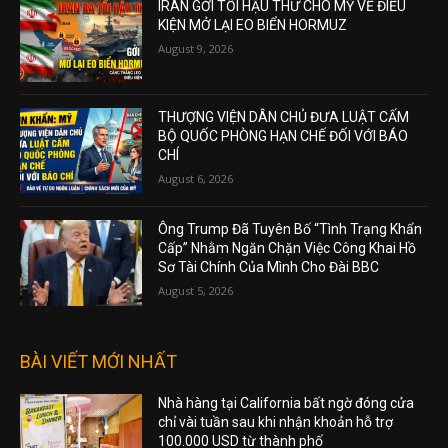
IRAN GỞI TỐI HẬU THƯ CHO MỸ VỀ ĐIỀU
KIỆN MỞ LẠI EO BIỂN HORMUZ
August 9, 2026
THƯỢNG VIỆN DÂN CHỦ ĐƯA LUẬT CẤM
BỘ QUỐC PHÒNG HẠN CHẾ ĐỐI VỚI BÁO
CHÍ
August 6, 2026
Ông Trump Đã Tuyên Bố “Tình Trạng Khẩn
Cấp” Nhằm Ngăn Chặn Việc Công Khai Hồ
Sơ Tài Chính Của Mình Cho Đài BBC
August 5, 2026
BÀI VIẾT MỚI NHẤT
Nhà hàng tại California bất ngờ đóng cửa
chỉ vài tuần sau khi nhận khoản hỗ trợ
100.000 USD từ thành phố